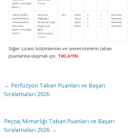
(KKTC-LEFKOŞA)
Yıllık)
(KKTC )
YAKIN DOĞU
Petrol ve
SAY
2025
5
—
Dolmadı
Dolm
ÜNİVERSİTESİ
Doğalgaz
2024
5
—
Dolmadı
Dolm
Mühendislik
Mühendisliği
2023
5
—
Dolmadı
Dolm
Fakültesi
(İngilizce)
2022
5
—
Dolmadı
Dolm
(KKTC-LEFKOŞA)
(%50
(KKTC )
İndirimli) (4
Yıllık)
Diğer Lisans bölümlerinin ve üniversitelerin taban
puanlarına ulaşmak için
TIKLAYIN
←
Perfüzyon Taban Puanları ve Başarı
Sıralamaları 2026
Peyzaj Mimarlığı Taban Puanları ve Başarı
Sıralamaları 2026
→