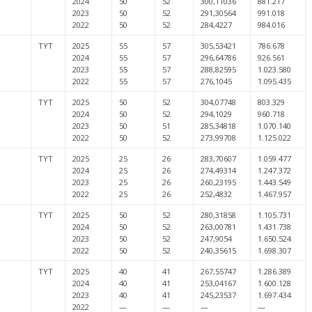
2024
50
52
300,11036
881.217
2023
50
52
291,30564
991.018
2022
50
52
284,4227
984.016
TYT
2025
55
57
305,53421
786.678
2024
55
57
296,64786
926.561
2023
55
57
288,82595
1.023.580
2022
55
57
276,1045
1.095.435
TYT
2025
50
52
304,07748
803.329
2024
50
52
294,1029
960.718
2023
50
51
285,34818
1.070.140
2022
50
52
273,99708
1.125.022
TYT
2025
25
26
283,70607
1.059.477
2024
25
26
274,49314
1.247.372
2023
25
26
260,23195
1.443.549
2022
25
26
252,4832
1.467.957
TYT
2025
50
52
280,31858
1.105.731
2024
50
52
263,00781
1.431.738
2023
50
52
247,9054
1.650.524
2022
50
52
240,35615
1.698.307
TYT
2025
40
41
267,55747
1.286.389
2024
40
41
253,04167
1.600.128
2023
40
41
245,23537
1.697.434
2022
—
—
—
—