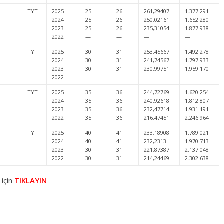
TYT
2025
25
26
261,29407
1.377.291
2024
25
26
250,02161
1.652.280
2023
25
26
235,31054
1.877.938
2022
—
—
—
—
TYT
2025
30
31
253,45667
1.492.278
2024
30
31
241,74567
1.797.933
2023
30
31
230,99751
1.959.170
2022
—
—
—
—
TYT
2025
35
36
244,72769
1.620.254
2024
35
36
240,92618
1.812.807
2023
35
36
232,47714
1.931.191
2022
35
36
216,47451
2.246.964
TYT
2025
40
41
233,18908
1.789.021
2024
40
41
232,2313
1.970.713
2023
30
31
221,87387
2.137.048
2022
30
31
214,24469
2.302.638
 için
TIKLAYIN