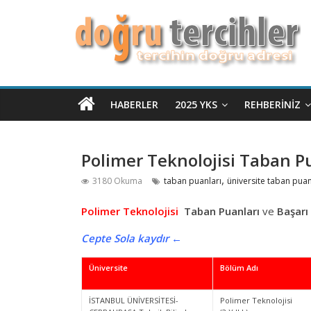
HABERLER
2025 YKS
REHBERINIZ
Polimer Teknolojisi Taban Pu
,
3180 Okuma
taban puanları
üniversite taban puan
Polimer Teknolojisi
Taban Puanları
ve
Başarı
Cepte Sola kaydır ←
Üniversite
Bölüm Adı
İSTANBUL ÜNİVERSİTESİ-
Polimer Teknolojisi