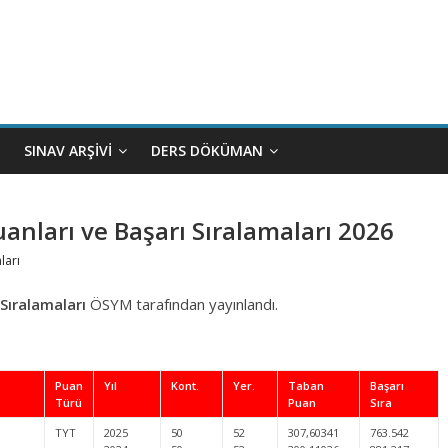
SINAV ARŞIVI
DERS DÖKÜMAN
anları ve Başarı Sıralamaları 2026
ları
 Sıralamaları
ÖSYM tarafından yayınlandı.
Puan
Yıl
Kont.
Yer.
Taban
Başarı
Türü
Puan
Sıra
TYT
2025
50
52
307,60341
763.542