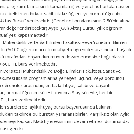
sans programı birinci sınıfı tamamlamış ve genel not ortalaması en
nce belirlenen ihtiyaç sahibi iki kız öğrenciye normal öğrenim
ktaş Bursu” verilecektir. (Genel not ortalamasının 2.50’nin altına
değerlendirilecektir) Ayşe (Gül) Aktaş Bursu; yıllık öğrenim
muafiyeti kapsamaktadır.
 Mühendislik ve Doğa Bilimleri Fakültesi veya Yönetim Bilimleri
lu (%100 öğrenim ücreti muafiyeti) öğrenciler arasından, başarılı
kfı tarafından; başarı durumunun devam etmesine bağlı olarak
k 600 TL burs verilmektedir.
iversitesi Mühendislik ve Doğa Bilimleri Fakültesi, Sanat ve
 Fakültesi lisans programlarına yerleşen, üçüncü veya dördüncü
ğrenciler arasından; en fazla ihtiyaç sahibi ve başarılı
an; normal öğrenim süresi boyunca 9 ay süreyle, her bir
TL, burs verilmektedir.
dilen sürelerde, aylık ihtiyaç bursu başvurusunda bulunan
kleri takdirde bu burstan yararlanabilirler. Karşılıksız olan Aylık
kit ödemeyi kapsar. Maddi gereksinimin devam etmesi durumunda,
ması gerekir.