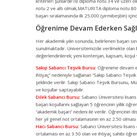
kriterleri şunlardır:IB diploma notu 34 ve üzer
notu 2 ve altı olmak,MATURITA diploma notu 80 
başarı sıralamasında ilk 25.000 (yirmibeşbin) için
Öğrenime Devam Ederken Sağl
Her akademik yılın sonunda, belirlenen başarı sev
sunulmaktadır. Üniversitemizde verilmekte olan b
değerlendirilerek; yeni kontenjan, kapsam, koşul v
Sakıp Sabancı Teşvik Bursu:
Öğrenime devam ed
ihtiyaç” nedeniyle sağlanan “Sakıp Sabancı Teşvik
şeklinde verilir. Sakıp Sabancı Teşvik Bursunu, M
ve koşullar saptayabilir.
Dilek Sabancı Bursu:
Sabancı Üniversitesi lisans 
başarı koşullarını sağlayan 5 öğrencinin yıllık ö
“akademik başarı” nedeni ile verilir. Öğrencinin d
her yıl genel not ortalamasının en az 2.50 olmas
Hacı Sabancı Bursu:
Sabancı Üniversitesi lisans ö
ortalaması en az 3.50 olan ve ihtiyaç sahibi öğre