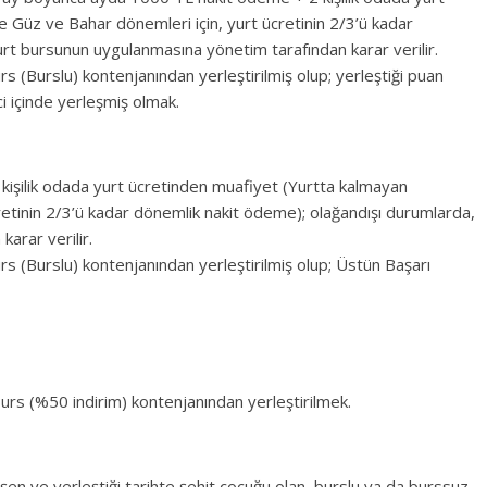
 Güz ve Bahar dönemleri için, yurt ücretinin 2/3’ü kadar
rt bursunun uygulanmasına yönetim tarafından karar verilir.
(Burslu) kontenjanından yerleştirilmiş olup; yerleştiği puan
i içinde yerleşmiş olmak.
 kişilik odada yurt ücretinden muafiyet (Yurtta kalmayan
retinin 2/3’ü kadar dönemlik nakit ödeme); olağandışı durumlarda,
arar verilir.
(Burslu) kontenjanından yerleştirilmiş olup; Üstün Başarı
s (%50 indirim) kontenjanından yerleştirilmek.
en ve yerleştiği tarihte şehit çocuğu olan, burslu ya da burssuz