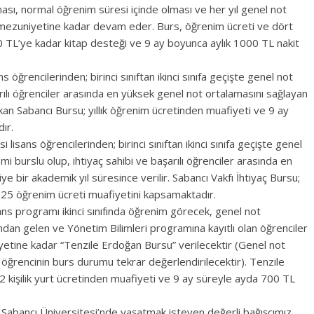
ması, normal öğrenim süresi içinde olması ve her yıl genel not
u mezuniyetine kadar devam eder. Burs, öğrenim ücreti ve dört
750 TL’ye kadar kitap desteği ve 9 ay boyunca aylık 1000 TL nakit
s öğrencilerinden; birinci sınıftan ikinci sınıfa geçişte genel not
arılı öğrenciler arasında en yüksek genel not ortalamasını sağlayan
rkan Sabancı Bursu; yıllık öğrenim ücretinden muafiyeti ve 9 ay
ır.
 lisans öğrencilerinden; birinci sınıftan ikinci sınıfa geçişte genel
i burslu olup, ihtiyaç sahibi ve başarılı öğrenciler arasında en
 bir akademik yıl süresince verilir. Sabancı Vakfı İhtiyaç Bursu;
5 öğrenim ücreti muafiyetini kapsamaktadır.
ans programı ikinci sınıfında öğrenim görecek, genel not
ından gelen ve Yönetim Bilimleri programına kayıtlı olan öğrenciler
iyetine kadar “Tenzile Erdoğan Bursu” verilecektir (Genel not
öğrencinin burs durumu tekrar değerlendirilecektir). Tenzile
 2 kişilik yurt ücretinden muafiyeti ve 9 ay süreyle ayda 700 TL
 Sabancı Üniversitesi’nde yaşatmak isteyen değerli bağışçımız