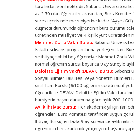
tarafından verilmektedir. Sabancı Üniversitesi li
az 2.50 olan öğrenciler arasından, Burs Komitesi’
süresi içerisinde mezuniyetine kadar “Ayşe (Gül) A
düşmesi durumunda öğrencinin burs durumu tekrar 
ücretinden muafiyet ve 4 kişilik yurt ücretinden 
Mehmet Zorlu Vakfı Bursu:
Sabancı Üniversitesi
Fakültesi lisans programlarına yerleşen Tam Burs
ve ihtiyaç sahibi beş öğrenciye Mehmet Zorlu Va
normal öğrenim süresi boyunca 9 ay süreyle aylı
Deloitte Eğitim Vakfı (DEVAK) Bursu:
Sabancı Ün
Sosyal Bilimler Fakültesi veya Yönetim Bilimleri
sınıf Tam Burslu (%100 öğrenim ücreti muafiyeti) ö
öğrencilere DEVAK-Deloitte Eğitim Vakfı tarafınd
bursiyerin başarı durumuna göre aylık 700-1000 
Aylık İhtiyaç Bursu:
Her akademik yıl için ilan e
öğrenciler, Burs Komitesi tarafından uygun görüldü
İhtiyaç Bursu, en fazla 9 ay süresince aylık na
ögrencinin her akademik yıl için yeni başvuru yap