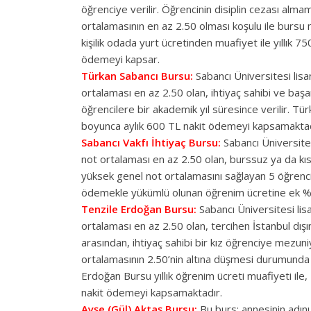
öğrenciye verilir. Öğrencinin disiplin cezası alma
ortalamasının en az 2.50 olması koşulu ile burs
kişilik odada yurt ücretinden muafiyet ile yıllık 
ödemeyi kapsar.
Türkan Sabancı Bursu:
Sabancı Üniversitesi lisan
ortalaması en az 2.50 olan, ihtiyaç sahibi ve baş
öğrencilere bir akademik yıl süresince verilir. Tü
boyunca aylık 600 TL nakit ödemeyi kapsamaktad
Sabancı Vakfı İhtiyaç Bursu:
Sabancı Üniversitesi
not ortalaması en az 2.50 olan, burssuz ya da kısm
yüksek genel not ortalamasını sağlayan 5 öğrenciye
ödemekle yükümlü olunan öğrenim ücretine ek %2
Tenzile Erdoğan Bursu:
Sabancı Üniversitesi lis
ortalaması en az 2.50 olan, tercihen İstanbul dış
arasından, ihtiyaç sahibi bir kız öğrenciye mezun
ortalamasının 2.50’nin altına düşmesi durumunda 
Erdoğan Bursu yıllık öğrenim ücreti muafiyeti ile,
nakit ödemeyi kapsamaktadır.
Ayşe (Gül) Aktaş Bursu:
Bu burs; annesinin adını