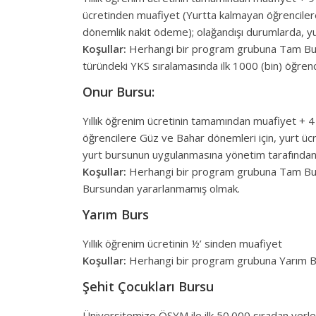
ücretinden muafiyet (Yurtta kalmayan öğrencilere
dönemlik nakit ödeme); olağandışı durumlarda, yu
Koşullar:
Herhangi bir program grubuna Tam Burs 
türündeki YKS sıralamasında ilk 1000 (bin) öğrenc
Onur Bursu:
Yıllık öğrenim ücretinin tamamından muafiyet + 4
öğrencilere Güz ve Bahar dönemleri için, yurt üc
yurt bursunun uygulanmasına yönetim tarafından k
Koşullar:
Herhangi bir program grubuna Tam Burs 
Bursundan yararlanmamış olmak.
Yarım Burs
Yıllık öğrenim ücretinin ½’ sinden muafiyet
Koşullar:
Herhangi bir program grubuna Yarım Bur
Şehit Çocukları Bursu
Üniversitemize ÖSYM ile ilk 50.000 sıradan yerleş