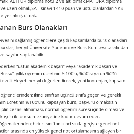
i olmak, ABITUR diploma notu 2 ve altı olmak,MATURA diploma
ve üzeri olmak,SAT sınavı 1410 puan ve üstü olanlardan YKS
de yer almış olmak.
anan Burs Olanakları
iyesini sağlamış öğrencilere çeşitli kapsamlarda burs olanakları
urslar, her yıl Üniversite Yönetimi ve Burs Komitesi tarafından
e sayılar saptanabilir.
erken “üstün akademik başarı” veya “akademik başarı ve
 Bursu”; yıllık öğrenim ücretinin %100’ü, %50’si ya da %25’i
ütevelli Heyeti her yıl değerlendirerek, yeni kontenjan, kapsam
öğrencilerinden; ikinci sınıftan üçüncü sınıfa geçen ve gerekli
ğrenim ücretinin %100’ünü kapsayan burs, başvuru olmaksızın
isiplin cezası almaması, normal öğrenim süresi içinde olması ve
ı koşulu ile bursu mezuniyetine kadar devam eder.
ğrencilerinden; birinci sınıftan ikinci sınıfa geçişte genel not
nciler arasında en yüksek genel not ortalamasını sağlayan bir