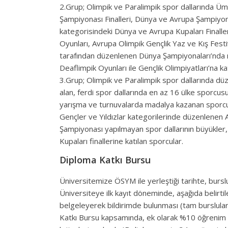
2.Grup; Olimpik ve Paralimpik spor dallarında Üm
Şampiyonası Finalleri, Dünya ve Avrupa Şampiyona
kategorisindeki Dünya ve Avrupa Kupaları Finaller
Oyunları, Avrupa Olimpik Gençlik Yaz ve Kış Festi
tarafından düzenlenen Dünya Şampiyonaları’nda 
Deaflimpik Oyunları ile Gençlik Olimpiyatları’na ka
3.Grup; Olimpik ve Paralimpik spor dallarında dü
alan, ferdi spor dallarında en az 16 ülke sporcusu,
yarışma ve turnuvalarda madalya kazanan sporcula
Gençler ve Yıldızlar kategorilerinde düzenlenen 
Şampiyonası yapılmayan spor dallarının büyükler, 
Kupaları finallerine katılan sporcular.
Diploma Katkı Bursu
Üniversitemize ÖSYM ile yerleştiği tarihte, burslu
Üniversiteye ilk kayıt döneminde, aşağıda belirtilen
belgeleyerek bildirimde bulunması (tam burslular
Katkı Bursu kapsamında, ek olarak %10 öğrenim üc