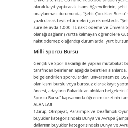
olarak kayıt yaptıracak lisans öğrencilerinin, şe
onaylanması durumunda, “Şehit Çocukları Bursu” ve
yazılı olarak teyit ettirmeleri gerekmektedir. “Ş
süre ile ayda 1.000 TL nakit ödeme ve Üniversite
olanağı sağlanır (Yurtta kalmayan öğrencilere Güz
nakit ödeme); olağandışı durumlarda, yurt bursun
Milli Sporcu Bursu
Gençlik ve Spor Bakanlığı ile yapılan mutabakat ba
tarafından belirlenen aşağıda belirtilen alanlarda,
belgelendirilen sporculardan; üniversitemize ÖSY
olan kısmi burslu veya burssuz olarak kayıt yaptır
öncesi, adayların Bakanlıktan aldıkları belgelerini
Sporcu Bursu” kapsamında öğrenim ücretinin tam
ALANLAR
1.Grup; Olimpiyat, Paralimpik ve Deaflimpik Oyunla
büyükler kategorisindeki Dünya ve Avrupa Şampi
dallarının büyükler kategorisindeki Dünya ve Avr