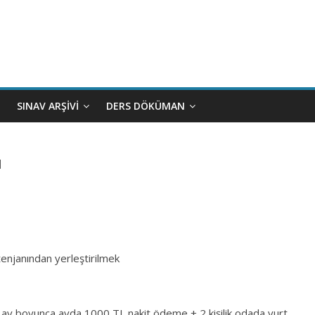
SINAV ARŞIVI
DERS DÖKÜMAN
ı
njanından yerleştirilmek
9 ay boyunca ayda 1000 TL nakit ödeme + 2 kişilik odada yurt