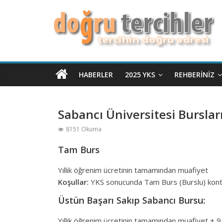
HABERLER
2025 YKS
REHBERINIZ
Sabancı Üniversitesi Burslar
8151 Okuma
Tam Burs
Yıllık öğrenim ücretinin tamamından muafiyet
Koşullar:
YKS sonucunda Tam Burs (Burslu) konte
Üstün Başarı Sakıp Sabancı Bursu:
Yıllık öğrenim ücretinin tamamından muafiyet + 