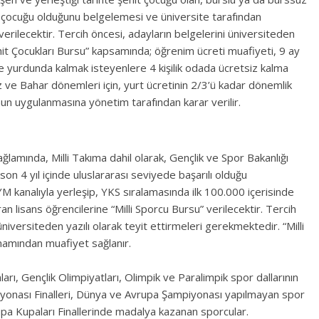
hit çocuğu olduğunu belgelemesi ve üniversite tarafından
rilecektir. Tercih öncesi, adayların belgelerini üniversiteden
ehit Çocukları Bursu” kapsamında; öğrenim ücreti muafiyeti, 9 ay
 yurdunda kalmak isteyenlere 4 kişilik odada ücretsiz kalma
 ve Bahar dönemleri için, yurt ücretinin 2/3’ü kadar dönemlik
un uygulanmasına yönetim tarafından karar verilir.
ğlamında, Milli Takıma dahil olarak, Gençlik ve Spor Bakanlığı
 son 4 yıl içinde uluslararası seviyede başarılı olduğu
M kanalıyla yerleşip, YKS sıralamasında ilk 100.000 içerisinde
an lisans öğrencilerine “Milli Sporcu Bursu” verilecektir. Tercih
 üniversiteden yazılı olarak teyit ettirmeleri gerekmektedir. “Milli
amından muafiyet sağlanır.
rı, Gençlik Olimpiyatları, Olimpik ve Paralimpik spor dallarının
yonası Finalleri, Dünya ve Avrupa Şampiyonası yapılmayan spor
upa Kupaları Finallerinde madalya kazanan sporcular.