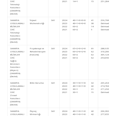
ÜNİ.
2021
14+1
15
251,28431
Teknoloji
Fakültesi
(SAKARYA)
(Devlet)
SAKARYA
İnşaat
SAY
2024
40+1+0+0+0
41
296,76894
UYGULAMALI
Mühendisliği
2023
40+1+0+0+0
38
Dolmadı
BİLİMLER
2022
60+2
14
Dolmadı
ÜNİ.
2021
60+2
9
Dolmadı
Teknoloji
Fakültesi
(SAKARYA)
(Devlet)
SAKARYA
Fizyoterapi ve
SAY
2024
65+2+0+2+0
69
288,93534
UYGULAMALI
Rehabilitasyon
2023
60+2+0+2+0
62
310,20644
BİLİMLER
(Fakülte)
2022
60+2
62
309,12408
ÜNİ.
2021
60+2
62
254,65676
Sağlık
Bilimleri
Fakültesi
(Akyazı)
(SAKARYA)
(Devlet)
SAKARYA
Bitki Koruma
SAY
2024
30+1+0+1+0
32
269,26441
UYGULAMALI
2023
40+1+0+1+0
42
274,78433
BİLİMLER
2022
30+1
31
271,29008
ÜNİ.
2021
30+1
19
Dolmadı
Ziraat
Fakültesi
(SAKARYA)
(Devlet)
SAKARYA
Peyzaj
SAY
2024
40+1+0+1+0
42
266,30204
UYGULAMALI
Mimarlığı
2023
40+1+0+1+0
42
277,65510