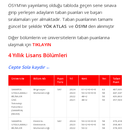
ÖSYM’nin yayınlamış olduğu tabloda geçen sene sınava
girip yerleşen adayların taban puanları ve başarı
sıralamaları yer almaktadır. Taban puanlarının tamamı
güncel bir şekilde
YÖK ATLAS
ve
ÖSYM
den alınmıştır
Diğer bölümlerin ve üniversitelerin taban puanlarına
ulaşmak için
TIKLAYIN
4 Yıllık Lisans Bölümleri
Cepte Sola kaydır ←
Üniversite
Bölüm Adı
Puan
Yıl
Kont.
Yer.
Taban
Türü
Puan
SAKARYA
Bilgisayar
SAY
2024
61+2+0+0+0
63
407,60901
UYGULAMALI
Mühendisliği
2023
56+2+0+0+0
58
447,34799
BİLİMLER
2022
48+2
50
439,86375
ÜNİ.
2021
48+2
50
357,50352
Teknoloji
Fakültesi
(SAKARYA)
(Devlet)
SAKARYA
Elektrik-
SAY
2024
56+2+0+0+0
58
370,4183
UYGULAMALI
Elektronik
2023
56+2+0+0+0
58
398,46191
BİLİMLER
Mühendisliği
2022
56+2
58
378,36503