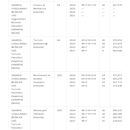
SAKARYA
Finans ve
EA
2024
40+1+0+1+0
42
267,57039
UYGULAMALI
Bankacılık
2023
—
—
—
BİLİMLER
(Fakülte)
2022
—
—
—
ÜNİ.
2021
—
—
—
Uygulamalı
Bilimler
Fakültesi
(SAKARYA)
(Devlet)
SAKARYA
Turizm
EA
2024
45+2+0+2+0
49
259,65207
UYGULAMALI
İşletmeciliği
2023
40+1+0+1+0
42
257,87682
BİLİMLER
(Fakülte)
2022
40+1
41
252,27424
ÜNİ.
2021
40+1
4
Dolmadı
Turizm
Fakültesi
(Sapanca)
(SAKARYA)
(Devlet)
SAKARYA
Gastronomi ve
SÖZ
2024
60+2+0+2+0
64
377,0717
UYGULAMALI
Mutfak
2023
60+2+0+2+0
64
365,27002
BİLİMLER
Sanatları
2022
60+2
62
367,17301
ÜNİ.
(Fakülte)
2021
60+2
62
313,24034
Turizm
Fakültesi
(Sapanca)
(SAKARYA)
(Devlet)
SAKARYA
Rekreasyon
SÖZ
2024
40+1+0+1+0
42
286,63958
UYGULAMALI
Yönetimi
2023
40+1+0+1+0
42
280,44221
BİLİMLER
(Fakülte)
2022
40+1
41
282,98171
ÜNİ.
2021
40+1
41
234,52221
Turizm
Fakültesi