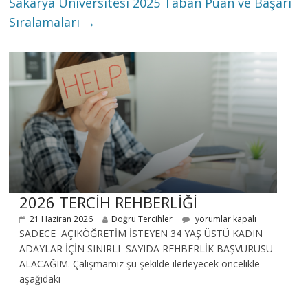
Sakarya Üniversitesi 2025 Taban Puan ve Başarı
Sıralamaları
→
2026 TERCİH REHBERLİĞİ
21 Haziran 2026
Doğru Tercihler
yorumlar kapalı
SADECE AÇIKÖĞRETİM İSTEYEN 34 YAŞ ÜSTÜ KADIN
ADAYLAR İÇİN SINIRLI SAYIDA REHBERLİK BAŞVURUSU
ALACAĞIM. Çalışmamız şu şekilde ilerleyecek öncelikle
aşağıdaki