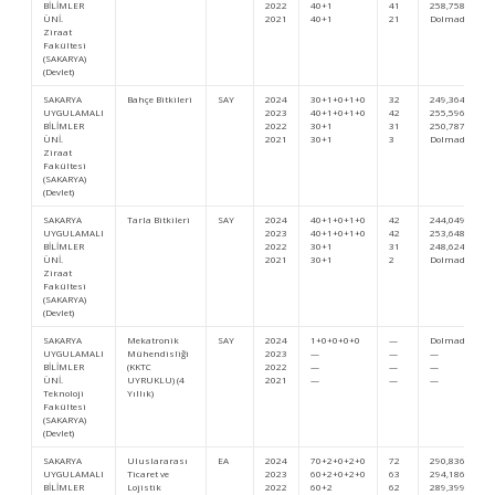
BİLİMLER
2022
40+1
41
258,75856
ÜNİ.
2021
40+1
21
Dolmadı
Ziraat
Fakültesi
(SAKARYA)
(Devlet)
SAKARYA
Bahçe Bitkileri
SAY
2024
30+1+0+1+0
32
249,36408
UYGULAMALI
2023
40+1+0+1+0
42
255,59694
BİLİMLER
2022
30+1
31
250,78738
ÜNİ.
2021
30+1
3
Dolmadı
Ziraat
Fakültesi
(SAKARYA)
(Devlet)
SAKARYA
Tarla Bitkileri
SAY
2024
40+1+0+1+0
42
244,04992
UYGULAMALI
2023
40+1+0+1+0
42
253,64885
BİLİMLER
2022
30+1
31
248,62455
ÜNİ.
2021
30+1
2
Dolmadı
Ziraat
Fakültesi
(SAKARYA)
(Devlet)
SAKARYA
Mekatronik
SAY
2024
1+0+0+0+0
—
Dolmadı
UYGULAMALI
Mühendisliği
2023
—
—
—
BİLİMLER
(KKTC
2022
—
—
—
ÜNİ.
UYRUKLU) (4
2021
—
—
—
Teknoloji
Yıllık)
Fakültesi
(SAKARYA)
(Devlet)
SAKARYA
Uluslararası
EA
2024
70+2+0+2+0
72
290,83685
UYGULAMALI
Ticaret ve
2023
60+2+0+2+0
63
294,18602
BİLİMLER
Lojistik
2022
60+2
62
289,39995