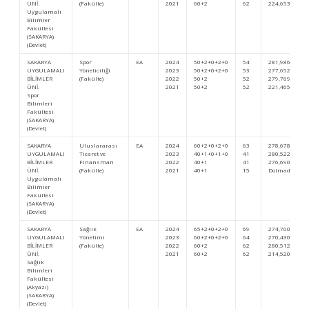
ÜNİ.
(Fakülte)
2021
60+2
62
224,65323
Uygulamalı
Bilimler
Fakültesi
(SAKARYA)
(Devlet)
SAKARYA
Spor
EA
2024
50+2+0+2+0
54
281,9864
UYGULAMALI
Yöneticiliği
2023
50+2+0+2+0
53
277,65275
BİLİMLER
(Fakülte)
2022
50+2
52
279,76994
ÜNİ.
2021
50+2
52
221,46590
Spor
Bilimleri
Fakültesi
(SAKARYA)
(Devlet)
SAKARYA
Uluslararası
EA
2024
60+2+0+2+0
63
278,67845
UYGULAMALI
Ticaret ve
2023
40+1+0+1+0
41
280,52265
BİLİMLER
Finansman
2022
40+1
41
276,69023
ÜNİ.
(Fakülte)
2021
40+1
15
Dolmadı
Uygulamalı
Bilimler
Fakültesi
(SAKARYA)
(Devlet)
SAKARYA
Sağlık
EA
2024
65+2+0+2+0
69
274,70071
UYGULAMALI
Yönetimi
2023
60+2+0+2+0
64
270,43050
BİLİMLER
(Fakülte)
2022
60+2
62
280,51271
ÜNİ.
2021
60+2
62
214,52039
Sağlık
Bilimleri
Fakültesi
(Akyazı)
(SAKARYA)
(Devlet)