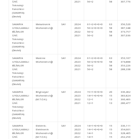
ÜNİ.
2021
56+2
58
307,77670
Teknoloji
Fakültesi
(SAKARYA)
(Devlet)
SAKARYA
Mekatronik
SAY
2024
61+2+0+0+0
63
356,52024
UYGULAMALI
Mühendisliği
2023
56+2+0+0+0
58
387,34874
BİLİMLER
2022
56+2
58
373,79703
ÜNİ.
2021
56+2
58
307,03651
Teknoloji
Fakültesi
(SAKARYA)
(Devlet)
SAKARYA
Makine
SAY
2024
61+2+0+0+0
63
353,10746
UYGULAMALI
Mühendisliği
2023
56+2+0+0+0
58
374,88868
BİLİMLER
2022
56+2
58
353,22627
ÜNİ.
2021
56+2
58
288,33854
Teknoloji
Fakültesi
(SAKARYA)
(Devlet)
SAKARYA
Bilgisayar
SAY
2024
19+1+0+0+0
20
336,46233
UYGULAMALI
Mühendisliği
2023
14+1+0+0+0
15
383,82469
BİLİMLER
(M.T.O.K.)
2022
12+1
13
360,46951
ÜNİ.
2021
12+1
13
280,47760
Teknoloji
Fakültesi
(SAKARYA)
(Devlet)
SAKARYA
Elektrik-
SAY
2024
14+1+0+0+0
15
336,11133
UYGULAMALI
Elektronik
2023
14+1+0+0+0
15
354,60132
BİLİMLER
Mühendisliği
2022
14+1
15
328,40565
ÜNİ.
(M.T.O.K.)
2021
14+1
15
262,29092