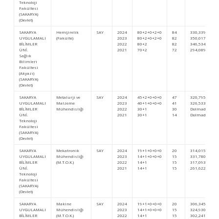
Teknoloji
Fakültesi
(SAKARYA)
(Devlet)
SAKARYA
Hemşirelik
SAY
2024
80+2+0+2+0
84
330,33941
UYGULAMALI
(Fakülte)
2023
80+2+0+2+0
82
350,01794
BİLİMLER
2022
80+2
82
346,53437
ÜNİ.
2021
70+2
72
294,08935
Sağlık
Bilimleri
Fakültesi
(Akyazı)
(SAKARYA)
(Devlet)
SAKARYA
Metalurji ve
SAY
2024
45+2+0+0+0
47
320,79528
UYGULAMALI
Malzeme
2023
40+1+0+0+0
41
326,53381
BİLİMLER
Mühendisliği
2022
30+1
30
Dolmadı
ÜNİ.
2021
30+1
14
Dolmadı
Teknoloji
Fakültesi
(SAKARYA)
(Devlet)
SAKARYA
Mekatronik
SAY
2024
19+1+0+0+0
20
314,015
UYGULAMALI
Mühendisliği
2023
14+1+0+0+0
15
331,78092
BİLİMLER
(M.T.O.K.)
2022
14+1
15
317,09374
ÜNİ.
2021
14+1
15
261,62298
Teknoloji
Fakültesi
(SAKARYA)
(Devlet)
SAKARYA
Makine
SAY
2024
19+1+0+0+0
20
306,34527
UYGULAMALI
Mühendisliği
2023
14+1+0+0+0
15
324,93001
BİLİMLER
(M.T.O.K.)
2022
14+1
15
302,24138