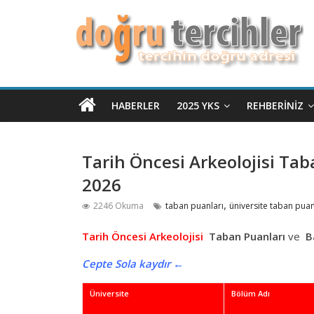
HABERLER
2025 YKS
REHBERINIZ
Tarih Öncesi Arkeolojisi Tab
2026
,
2246 Okuma
taban puanları
üniversite taban puan
Tarih Öncesi Arkeolojisi
Taban Puanları
ve
Ba
Cepte Sola kaydır ←
Üniversite
Bölüm Adı