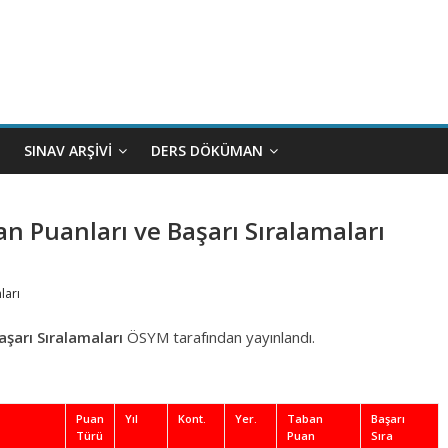
SINAV ARŞIVI
DERS DÖKÜMAN
an Puanları ve Başarı Sıralamaları
ları
şarı Sıralamaları
ÖSYM tarafından yayınlandı.
Puan
Yıl
Kont.
Yer.
Taban
Başarı
Türü
Puan
Sıra