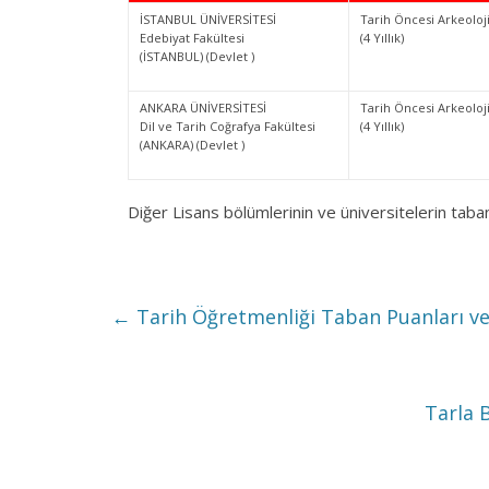
İSTANBUL ÜNİVERSİTESİ
Tarih Öncesi Arkeoloji
Edebiyat Fakültesi
(4 Yıllık)
(İSTANBUL) (Devlet )
ANKARA ÜNİVERSİTESİ
Tarih Öncesi Arkeoloji
Dil ve Tarih Coğrafya Fakültesi
(4 Yıllık)
(ANKARA) (Devlet )
Diğer Lisans bölümlerinin ve üniversitelerin taba
←
Tarih Öğretmenliği Taban Puanları ve
Tarla 