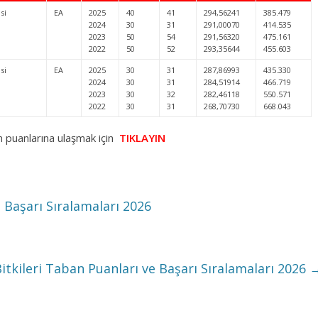
si
EA
2025
40
41
294,56241
385.479
2024
30
31
291,00070
414.535
2023
50
54
291,56320
475.161
2022
50
52
293,35644
455.603
si
EA
2025
30
31
287,86993
435.330
2024
30
31
284,51914
466.719
2023
30
32
282,46118
550.571
2022
30
31
268,70730
668.043
n puanlarına ulaşmak için
TIKLAYIN
 Başarı Sıralamaları 2026
Bitkileri Taban Puanları ve Başarı Sıralamaları 2026