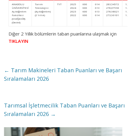
ANADOLU
Tarım
TYT
2025
600
614
283,54572
1.061.6
ÜNİVERSİTESİ
Teknolojisi
2024
600
613
278,07998
1.192.1
Açıköğretim
(Açıköğretim)
2023
600
613
278,98021
1.158.9
Fakültesi
(2 Yıllık)
2022
600
614
273,96101
1.125.5
(ESKİŞEHİR)
(Devlet)
Diğer 2 Yıllık bölümlerin taban puanlarına ulaşmak için
TIKLAYIN
←
Tarım Makineleri Taban Puanları ve Başarı
Sıralamaları 2026
Tarımsal İşletmecilik Taban Puanları ve Başarı
Sıralamaları 2026
→