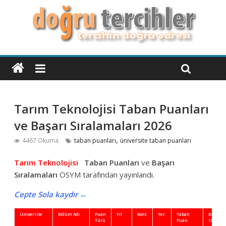
Tarım Teknolojisi Taban Puanları
ve Başarı Sıralamaları 2026
,
4467 Okuma
taban puanları
üniversite taban puanları
Tarım Teknolojisi
Taban Puanları
ve
Başarı
Sıralamaları
ÖSYM tarafından yayınlandı.
Cepte Sola kaydır ←
Üniversite
Bölüm Adı
Puan
Yıl
Kont.
Yer.
Taban
Başarı
Türü
Puan
Sıra