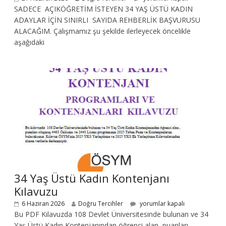
SADECE AÇIKÖĞRETİM İSTEYEN 34 YAŞ ÜSTÜ KADIN
ADAYLAR İÇİN SINIRLI SAYIDA REHBERLİK BAŞVURUSU
ALACAĞIM. Çalışmamız şu şekilde ilerleyecek öncelikle
aşağıdaki
34 Yaş Üstü Kadın Kontenjanı
Kılavuzu
6 Haziran 2026
Doğru Tercihler
yorumlar kapalı
Bu PDF Kılavuzda 108 Devlet Üniversitesinde bulunan ve 34
Yaş Üstü Kadın Kontenjanından öğrenci alan, puanları