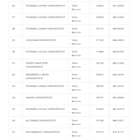
26
İSTANBUL AYDIN ÜNİVERSİTESİ
Tam
14203
491,0065
Burslu
27
İSTANBUL AYDIN ÜNİVERSİTESİ
Tam
15684
487,9203
Burslu
28
İSTANBUL OKAN ÜNİVERSİTESİ
Tam
16715
485,8643
Burslu
29
ÜSKÜDAR ÜNİVERSİTESİ
Tam
17162
484,9803
Burslu
30
İSTANBUL ATLAS ÜNİVERSİTESİ
Tam
17488
484,3335
Burslu
31
İZMİR TINAZTEPE
Tam
18120
483,1262
ÜNİVERSİTESİ
Burslu
32
DEMİROĞLU BİLİM
Tam
18453
482,4595
ÜNİVERSİTESİ
Burslu
33
İSTANBUL OKAN ÜNİVERSİTESİ
Tam
18690
481,9951
Burslu
34
SANKO ÜNİVERSİTESİ
Tam
18767
481,8686
Burslu
35
İSTANBUL ATLAS ÜNİVERSİTESİ
Tam
19203
481,0314
Burslu
36
ALTINBAŞ ÜNİVERSİTESİ
Tam
19538
480,3357
Burslu
37
KTO KARATAY ÜNİVERSİTESİ
Tam
19973
479,5717
Burslu