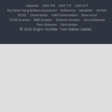
Haberler
2025 YKS
2025 TYT
2025 AYT
Kaç Netle Hangi Bölümü Kazanırım?
Rehberiniz
Meslekler
SAYISAL
SÖZEL
Üniversiteler
Vakıf Üniversiteleri
Sınav Arşivi
ÖSYM Sınavları
MEB Sınavları
Deneme Sınavları
Ders Döküman
Ders Videoları
Ders Notları
© 2026 Doğru Tercihler. Tüm Hakları Saklıdır.