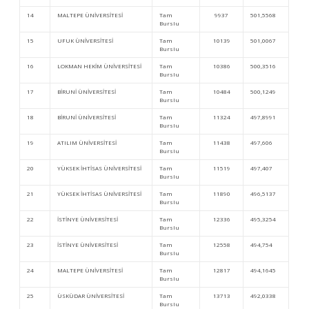
14
MALTEPE ÜNİVERSİTESİ
Tam
9937
501,5568
Burslu
15
UFUK ÜNİVERSİTESİ
Tam
10139
501,0067
Burslu
16
LOKMAN HEKİM ÜNİVERSİTESİ
Tam
10386
500,3516
Burslu
17
BİRUNİ ÜNİVERSİTESİ
Tam
10484
500,1249
Burslu
18
BİRUNİ ÜNİVERSİTESİ
Tam
11324
497,8991
Burslu
19
ATILIM ÜNİVERSİTESİ
Tam
11438
497,606
Burslu
20
YÜKSEK İHTİSAS ÜNİVERSİTESİ
Tam
11519
497,407
Burslu
21
YÜKSEK İHTİSAS ÜNİVERSİTESİ
Tam
11890
496,5137
Burslu
22
İSTİNYE ÜNİVERSİTESİ
Tam
12336
495,3254
Burslu
23
İSTİNYE ÜNİVERSİTESİ
Tam
12558
494,754
Burslu
24
MALTEPE ÜNİVERSİTESİ
Tam
12817
494,1645
Burslu
25
ÜSKÜDAR ÜNİVERSİTESİ
Tam
13713
492,0338
Burslu