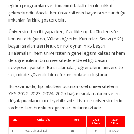
eğitim programları ve donanımlı fakülteleri ile dikkat
çekmektedir. Ancak, her üniversitenin başarısı ve sunduğu
imkanlar farklılık gösterebilir.
Üniversite tercihi yaparken, özellikle tıp fakülteleri söz
konusu olduğunda, Yükseköğretim Kurumları Sınavı (YKS)
başarı sıralamaları kritik bir rol oynar. YKS başarı
sıralamaları, hem üniversitenin genel eğitim kalitesini hem
de öğrencilerin bu üniversitede elde ettiği başarı
seviyesini yansıtır. Bu sıralamalar, öğrencilerin üniversite
seçiminde güvenilir bir referans noktası oluşturur.
Bu yazımızda, tıp fakültesi bulunan özel üniversitelerin
YKS 2022-2023-2024-2025 başarı sıralamalarını ve en
düşük puanlarını inceleyebilirsiniz. Listede üniversitelerin
sadece tam burslu programları bulunmaktadır.
Sıra
Üniversite
Burs
2024
2024
B.Sırası
T.Puan
1
KOÇ ÜNİVERSİTESİ
Tam
24
555,4201