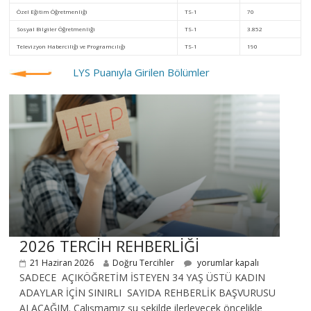
Özel Eğitim Öğretmenliği
TS-1
70
Sosyal Bilgiler Öğretmenliği
TS-1
3.852
Televizyon Haberciliği ve Programcılığı
TS-1
190
LYS Puanıyla Girilen Bölümler
2026 TERCİH REHBERLİĞİ
21 Haziran 2026
Doğru Tercihler
yorumlar kapalı
SADECE AÇIKÖĞRETİM İSTEYEN 34 YAŞ ÜSTÜ KADIN
ADAYLAR İÇİN SINIRLI SAYIDA REHBERLİK BAŞVURUSU
ALACAĞIM. Çalışmamız şu şekilde ilerleyecek öncelikle