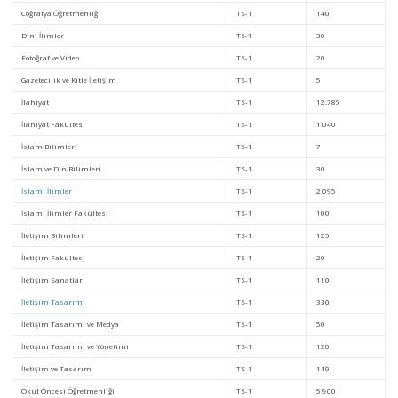
Coğrafya Öğretmenliği
TS-1
140
Dini İlimler
TS-1
30
Fotoğraf ve Video
TS-1
20
Gazetecilik ve Kitle İletişim
TS-1
5
İlahiyat
TS-1
12.785
İlahiyat Fakültesi
TS-1
1.040
İslam Bilimleri
TS-1
7
İslam ve Din Bilimleri
TS-1
30
İslami İlimler
TS-1
2.095
İslami İlimler Fakültesi
TS-1
100
İletişim Bilimleri
TS-1
125
İletişim Fakültesi
TS-1
20
İletişim Sanatları
TS-1
110
İletişim Tasarımı
TS-1
330
İletişim Tasarımı ve Medya
TS-1
50
İletişim Tasarımı ve Yönetimi
TS-1
120
İletişim ve Tasarım
TS-1
140
Okul Öncesi Öğretmenliği
TS-1
5.900