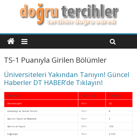
TS-1 Puanıyla Girilen Bölümler
Üniversiteleri Yakından Tanıyın! Güncel
Haberler DT HABER’de Tıklayın!
Bölüm Adı
Puan Türü
Kontenjan
Animasyon
TS-1
32
Arkeoloji ve Sanat Tarihi
TS-1
8
Basım Yayın ve Redakte
TS-1
5
Basın ve Yayın
TS-1
150
Coğrafya
TS-1
2.795