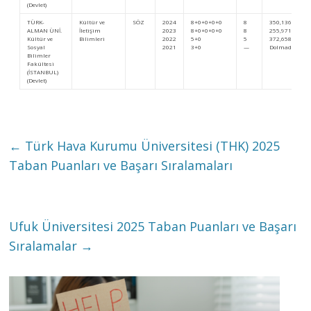
(Devlet)
TÜRK-
Kültür ve
SÖZ
2024
8+0+0+0+0
8
350,1366
ALMAN ÜNİ.
İletişim
2023
8+0+0+0+0
8
255,97141
Kültür ve
Bilimleri
2022
5+0
5
372,65809
Sosyal
2021
3+0
—
Dolmadı
Bilimler
Fakültesi
(İSTANBUL)
(Devlet)
←
Türk Hava Kurumu Üniversitesi (THK) 2025
Taban Puanları ve Başarı Sıralamaları
Ufuk Üniversitesi 2025 Taban Puanları ve Başarı
Sıralamalar
→