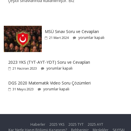
çeşitli sınavlarında kullanılmıştır. Biz
MSÜ Sınav Soru ve Cevapları
yorumlar kapalı
21 Mart 2024
2023 YKS (TYT-AYT-YDT) Soru ve Cevapları
yorumlar kapalı
21 Haziran 2023
DGS 2020 Matematik Video Soru Çözümleri
yorumlar kapalı
31 Mayıs 2023
Haberler
2025 YKS
2025 TYT
2025 AYT
Kaç Netle Hangi Bölümü Kazanırım?
Rehberiniz
Meslekler
SAYISAL