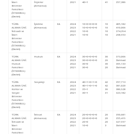
İdari
İlişkiler
2021
40+1
41
357,38672
Bilimler
(Almanca)
Fakültesi
(İSTANBUL)
(Devlet)
TÜRK-
İşletme
EA
2024
10+0+0+0+0
10
405,18297
ALMAN ÜNİ.
(Almanca)
2023
10+0+0+0+0
10
410,00631
İktisadi ve
2022
10+0
10
374,39447
İdari
2021
10+0
10
268,95336
Bilimler
Fakültesi
(İSTANBUL)
(Devlet)
TÜRK-
Hukuk
EA
2024
30+0+0+0+0
30
373,0068
ALMAN ÜNİ.
2023
30+0+0+0+0
26
Dolmadı
Hukuk
2022
30+0
30
369,13393
Fakültesi
2021
30+0
20
Dolmadı
(İSTANBUL)
(Devlet)
TÜRK-
Sosyoloji
EA
2024
40+1+0+1+0
42
357,71317
ALMAN ÜNİ.
2023
40+1+0+1+0
42
381,02083
Kültür ve
2022
35+1
36
386,92869
Sosyal
2021
30+1
31
323,18293
Bilimler
Fakültesi
(İSTANBUL)
(Devlet)
TÜRK-
İktisat
EA
2024
20+0+0+0+0
20
350,68102
ALMAN ÜNİ.
(Almanca)
2023
20+0+0+0+0
20
355,41958
İktisadi ve
2022
20+0
20
327,95726
İdari
2021
10+0
3
Dolmadı
Bilimler
Fakültesi