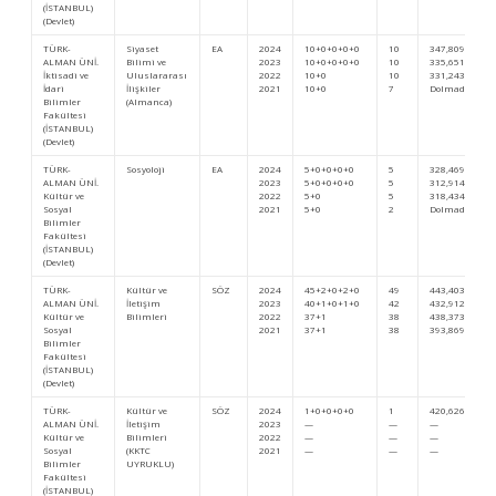
(İSTANBUL)
(Devlet)
TÜRK-
Siyaset
EA
2024
10+0+0+0+0
10
347,80985
ALMAN ÜNİ.
Bilimi ve
2023
10+0+0+0+0
10
335,65150
İktisadi ve
Uluslararası
2022
10+0
10
331,24325
İdari
İlişkiler
2021
10+0
7
Dolmadı
Bilimler
(Almanca)
Fakültesi
(İSTANBUL)
(Devlet)
TÜRK-
Sosyoloji
EA
2024
5+0+0+0+0
5
328,46979
ALMAN ÜNİ.
2023
5+0+0+0+0
5
312,91479
Kültür ve
2022
5+0
5
318,43487
Sosyal
2021
5+0
2
Dolmadı
Bilimler
Fakültesi
(İSTANBUL)
(Devlet)
TÜRK-
Kültür ve
SÖZ
2024
45+2+0+2+0
49
443,40322
ALMAN ÜNİ.
İletişim
2023
40+1+0+1+0
42
432,91221
Kültür ve
Bilimleri
2022
37+1
38
438,37351
Sosyal
2021
37+1
38
393,86994
Bilimler
Fakültesi
(İSTANBUL)
(Devlet)
TÜRK-
Kültür ve
SÖZ
2024
1+0+0+0+0
1
420,62678
ALMAN ÜNİ.
İletişim
2023
—
—
—
Kültür ve
Bilimleri
2022
—
—
—
Sosyal
(KKTC
2021
—
—
—
Bilimler
UYRUKLU)
Fakültesi
(İSTANBUL)