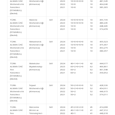
ALMAN ÜNİ.
Mühendisliği
2023
10+0+0+0+0
10
481,94596
Mühendislik
(Almanca)
2022
10+0
10
464,24025
Fakültesi
2021
10+0
10
389,36528
(İSTANBUL)
(Devlet)
TÜRK-
Makine
SAY
2024
10+0+0+0+0
10
459,73511
ALMAN ÜNİ.
Mühendisliği
2023
10+0+0+0+0
10
480,24950
Mühendislik
(Almanca)
2022
10+0
10
448,44952
Fakültesi
2021
10+0
10
374,47803
(İSTANBUL)
(Devlet)
TÜRK-
Mekatronik
SAY
2024
10+0+0+0+0
10
455,52399
ALMAN ÜNİ.
Mühendisliği
2023
10+0+0+0+0
10
475,45709
Mühendislik
(Almanca)
2022
10+0
10
453,27539
Fakültesi
2021
10+0
10
380,35734
(İSTANBUL)
(Devlet)
TÜRK-
Moleküler
SAY
2024
40+1+0+1+0
42
444,9772
ALMAN ÜNİ.
Biyoteknoloji
2023
60+2+0+2+0
62
466,86112
Fen
(Almanca)
2022
60+2
62
461,54837
Fakültesi
2021
60+2
62
390,09207
(İSTANBUL)
(Devlet)
TÜRK-
İnşaat
SAY
2024
50+2+0+0+0
52
428,93676
ALMAN ÜNİ.
Mühendisliği
2023
50+2+0+0+0
52
454,99104
Mühendislik
(Almanca)
2022
50+2
52
446,61502
Fakültesi
2021
50+2
52
374,31151
(İSTANBUL)
(Devlet)
TÜRK-
Malzeme
SAY
2024
45+2+0+2+0
49
414,20855
ALMAN ÜNİ.
Bilimi ve
2023
40+1+0+1+0
41
447,31290
Fen
Teknolojileri
2022
40+1
41
440,61859