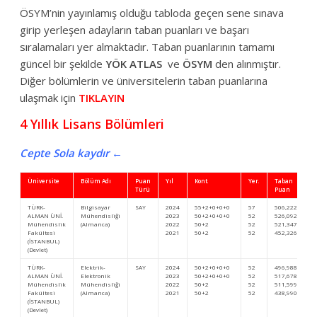
ÖSYM’nin yayınlamış olduğu tabloda geçen sene sınava
girip yerleşen adayların taban puanları ve başarı
sıralamaları yer almaktadır. Taban puanlarının tamamı
güncel bir şekilde
YÖK ATLAS
ve
ÖSYM
den alınmıştır.
Diğer bölümlerin ve üniversitelerin taban puanlarına
ulaşmak için
TIKLAYIN
4 Yıllık Lisans Bölümleri
Cepte Sola kaydır ←
Üniversite
Bölüm Adı
Puan
Yıl
Kont.
Yer.
Taban
Türü
Puan
TÜRK-
Bilgisayar
SAY
2024
55+2+0+0+0
57
506,22268
ALMAN ÜNİ.
Mühendisliği
2023
50+2+0+0+0
52
526,09257
Mühendislik
(Almanca)
2022
50+2
52
521,34753
Fakültesi
2021
50+2
52
452,32628
(İSTANBUL)
(Devlet)
TÜRK-
Elektrik-
SAY
2024
50+2+0+0+0
52
496,98857
ALMAN ÜNİ.
Elektronik
2023
50+2+0+0+0
52
517,67829
Mühendislik
Mühendisliği
2022
50+2
52
511,59914
Fakültesi
(Almanca)
2021
50+2
52
438,99031
(İSTANBUL)
(Devlet)