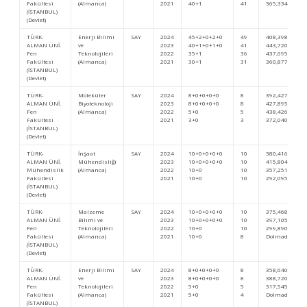
Fakültesi
(Almanca)
2021
40+1
41
365,33419
(İSTANBUL)
(Devlet)
TÜRK-
Enerji Bilimi
SAY
2024
45+2+0+2+0
49
408,39826
ALMAN ÜNİ.
ve
2023
40+1+0+1+0
41
443,72011
Fen
Teknolojileri
2022
35+1
36
437,69569
Fakültesi
(Almanca)
2021
30+1
31
360,87752
(İSTANBUL)
(Devlet)
TÜRK-
Moleküler
SAY
2024
8+0+0+0+0
8
392,42799
ALMAN ÜNİ.
Biyoteknoloji
2023
8+0+0+0+0
8
427,89567
Fen
(Almanca)
2022
5+0
5
438,42628
Fakültesi
2021
3+0
3
372,04014
(İSTANBUL)
(Devlet)
TÜRK-
İnşaat
SAY
2024
10+0+0+0+0
10
380,41688
ALMAN ÜNİ.
Mühendisliği
2023
10+0+0+0+0
10
415,80458
Mühendislik
(Almanca)
2022
10+0
10
357,25163
Fakültesi
2021
10+0
10
292,09557
(İSTANBUL)
(Devlet)
TÜRK-
Malzeme
SAY
2024
10+0+0+0+0
10
375,46871
ALMAN ÜNİ.
Bilimi ve
2023
10+0+0+0+0
10
397,10593
Fen
Teknolojileri
2022
10+0
10
299,89086
Fakültesi
(Almanca)
2021
10+0
8
Dolmadı
(İSTANBUL)
(Devlet)
TÜRK-
Enerji Bilimi
SAY
2024
8+0+0+0+0
8
358,64015
ALMAN ÜNİ.
ve
2023
8+0+0+0+0
8
388,72059
Fen
Teknolojileri
2022
5+0
5
317,54558
Fakültesi
(Almanca)
2021
5+0
4
Dolmadı
(İSTANBUL)