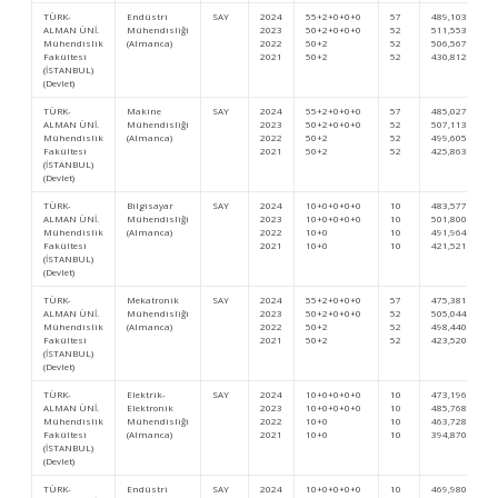
TÜRK-
Endüstri
SAY
2024
55+2+0+0+0
57
489,10346
ALMAN ÜNİ.
Mühendisliği
2023
50+2+0+0+0
52
511,55315
Mühendislik
(Almanca)
2022
50+2
52
506,56745
Fakültesi
2021
50+2
52
430,81234
(İSTANBUL)
(Devlet)
TÜRK-
Makine
SAY
2024
55+2+0+0+0
57
485,0276
ALMAN ÜNİ.
Mühendisliği
2023
50+2+0+0+0
52
507,11332
Mühendislik
(Almanca)
2022
50+2
52
499,60509
Fakültesi
2021
50+2
52
425,86377
(İSTANBUL)
(Devlet)
TÜRK-
Bilgisayar
SAY
2024
10+0+0+0+0
10
483,57769
ALMAN ÜNİ.
Mühendisliği
2023
10+0+0+0+0
10
501,80074
Mühendislik
(Almanca)
2022
10+0
10
491,96428
Fakültesi
2021
10+0
10
421,52199
(İSTANBUL)
(Devlet)
TÜRK-
Mekatronik
SAY
2024
55+2+0+0+0
57
475,38192
ALMAN ÜNİ.
Mühendisliği
2023
50+2+0+0+0
52
505,04483
Mühendislik
(Almanca)
2022
50+2
52
498,44002
Fakültesi
2021
50+2
52
423,52041
(İSTANBUL)
(Devlet)
TÜRK-
Elektrik-
SAY
2024
10+0+0+0+0
10
473,19612
ALMAN ÜNİ.
Elektronik
2023
10+0+0+0+0
10
485,76857
Mühendislik
Mühendisliği
2022
10+0
10
463,72830
Fakültesi
(Almanca)
2021
10+0
10
394,87041
(İSTANBUL)
(Devlet)
TÜRK-
Endüstri
SAY
2024
10+0+0+0+0
10
469,98097