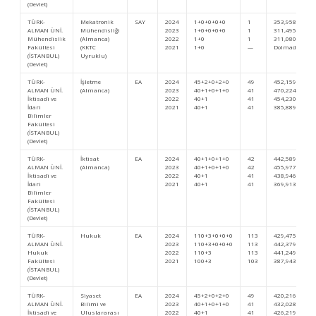
(Devlet)
TÜRK-
Mekatronik
SAY
2024
1+0+0+0+0
1
353,9582
ALMAN ÜNİ.
Mühendisliği
2023
1+0+0+0+0
1
311,49544
Mühendislik
(Almanca)
2022
1+0
1
311,08023
Fakültesi
(KKTC
2021
1+0
—
Dolmadı
(İSTANBUL)
Uyruklu)
(Devlet)
TÜRK-
İşletme
EA
2024
45+2+0+2+0
49
452,15997
ALMAN ÜNİ.
(Almanca)
2023
40+1+0+1+0
41
470,22429
İktisadi ve
2022
40+1
41
454,23072
İdari
2021
40+1
41
385,88972
Bilimler
Fakültesi
(İSTANBUL)
(Devlet)
TÜRK-
İktisat
EA
2024
40+1+0+1+0
42
442,58974
ALMAN ÜNİ.
(Almanca)
2023
40+1+0+1+0
42
455,97765
İktisadi ve
2022
40+1
41
438,94675
İdari
2021
40+1
41
369,91336
Bilimler
Fakültesi
(İSTANBUL)
(Devlet)
TÜRK-
Hukuk
EA
2024
110+3+0+0+0
113
429,47532
ALMAN ÜNİ.
2023
110+3+0+0+0
113
442,37963
Hukuk
2022
110+3
113
441,24906
Fakültesi
2021
100+3
103
387,94343
(İSTANBUL)
(Devlet)
TÜRK-
Siyaset
EA
2024
45+2+0+2+0
49
420,21616
ALMAN ÜNİ.
Bilimi ve
2023
40+1+0+1+0
41
432,02883
İktisadi ve
Uluslararası
2022
40+1
41
426,21997