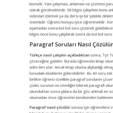
kısmıdır. Yani çalışması, anlaması ve çözmesi par
olarak görülmektedir. Dil bilgisi çalışırken konu a
videoları izlemek ya da dersi iyi bir şekilde din
önemlidir. Öğrenci konuyu iyice öğrenmelidir. Ko
aşamadan sonra bol bol soru çözerek gelebilecek s
bilgisi önce konu çalışılarak sonra da bol bol soru 
Paragraf Soruları Nasıl Çözülü
Türkçe nasıl çalışılırı açıkladıktan
sonra, Tyt Tür
çözeceğine gelelim. Burada öğrencinin kitap oku
adım ileri atar. Ancak kitap okuma alışkanlığı ol
konudaki eksiklerini giderebilirler. Bu 40 soru t
birlikte öğrenci özellikle paragraf sorularını ç
çünkü sorunun ne istediğini bilerek paragrafı oku
okunduktan sonra şıklara da bir göz atılmalı en s
okumadan önce öğrencinin kendisinden beklenen ş
Paragraf nasıl çözülür
sorusu için öğrencilere 