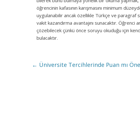
bilerek bunu bulmaya yönelik bir okuma yapmak,
öğrencinin kafasının karışmasını minimum düzeyde
uygulanabilir ancak özellikle Türkçe ve paragraf 
vakit kazandırma avantajını sunacaktır. Öğrenci ar
çözebilecek çünkü önce soruyu okuduğu için kend
bulacaktır.
←
Üniversite Tercihlerinde Puan mı Öne