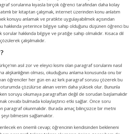
agraf sorularına kıyasla birçok öğrenci tarafından daha kolay
nlatımlı bir kitaptan çalışmak, internet üzerinden konu anlatım
lemek konuyu anlamak ve pratikte uygulayabilmek açısından
nu hakkında yeterince bilgiye sahip olduğunu düşünen öğrenci bu
orular hakkında bilgiye ve pratiğe sahip olmalıdır. Kısaca dil
çözülerek çalışılmalıdır.
r?
kçe’nin asıl zor ve eleyici kısmı olan paragraf sorularını nasıl
ma alışkanlığının olması, okuduğunu anlama konusunda onu bir
mayan öğrenciler her gün en az kırk paragraf sorusu çözerek bu
ek oturumda çözülürse alınan verim daha yüksek olur. Bununla
özerken soruyu okumaya paragraftan değil de sorudan başlamalıdır
mak cevabı bulmada kolaylaştırıcı etki sağlar. Önce soru
on paragraf okunmalıdır. Burada amaç bilinçsizce bir metni
eyi bilmesini sağlamaktır.
verilecek en önemli cevap; öğrencinin kendisinden bekleneni