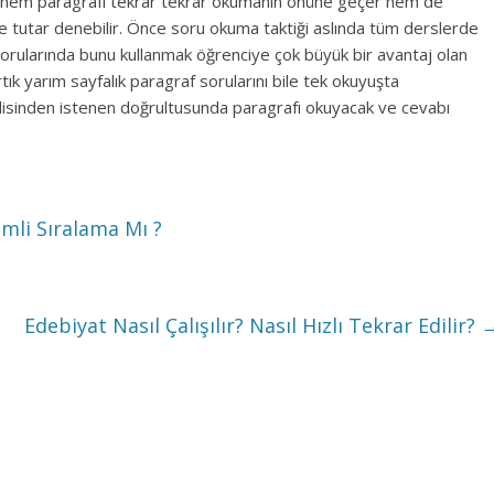
 hem paragrafı tekrar tekrar okumanın önüne geçer hem de
 tutar denebilir. Önce soru okuma taktiği aslında tüm derslerde
sorularında bunu kullanmak öğrenciye çok büyük bir avantaj olan
tık yarım sayfalık paragraf sorularını bile tek okuyuşta
isinden istenen doğrultusunda paragrafı okuyacak ve cevabı
mli Sıralama Mı ?
Edebiyat Nasıl Çalışılır? Nasıl Hızlı Tekrar Edilir?