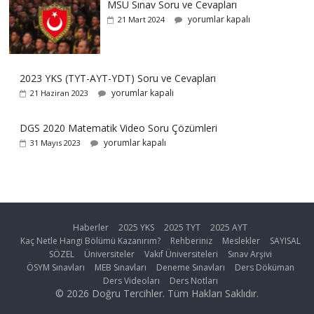
MSÜ Sınav Soru ve Cevapları
yorumlar kapalı
21 Mart 2024
2023 YKS (TYT-AYT-YDT) Soru ve Cevapları
yorumlar kapalı
21 Haziran 2023
DGS 2020 Matematik Video Soru Çözümleri
yorumlar kapalı
31 Mayıs 2023
Haberler
2025 YKS
2025 TYT
2025 AYT
Kaç Netle Hangi Bölümü Kazanırım?
Rehberiniz
Meslekler
SAYISAL
SÖZEL
Üniversiteler
Vakıf Üniversiteleri
Sınav Arşivi
ÖSYM Sınavları
MEB Sınavları
Deneme Sınavları
Ders Döküman
Ders Videoları
Ders Notları
© 2026 Doğru Tercihler. Tüm Hakları Saklıdır.