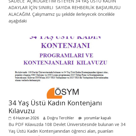
SADECE AÇIKÖĞRETİM İSTEYEN 34 YAŞ ÜSTÜ KADIN
ADAYLAR İÇİN SINIRLI SAYIDA REHBERLİK BAŞVURUSU
ALACAĞIM. Çalışmamız şu şekilde ilerleyecek öncelikle
aşağıdaki
34 Yaş Üstü Kadın Kontenjanı
Kılavuzu
6 Haziran 2026
Doğru Tercihler
yorumlar kapalı
Bu PDF Kılavuzda 108 Devlet Üniversitesinde bulunan ve 34
Yaş Üstü Kadın Kontenjanından öğrenci alan, puanları