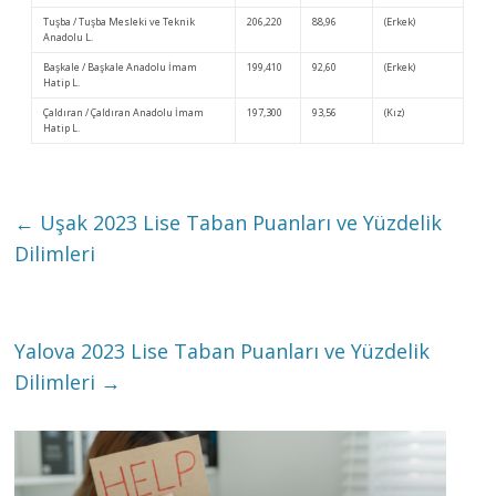
Tuşba / Tuşba Mesleki ve Teknik
206,220
88,96
(Erkek)
Anadolu L.
Başkale / Başkale Anadolu İmam
199,410
92,60
(Erkek)
Hatip L.
Çaldıran / Çaldıran Anadolu İmam
197,300
93,56
(Kız)
Hatip L.
←
Uşak 2023 Lise Taban Puanları ve Yüzdelik
Dilimleri
Yalova 2023 Lise Taban Puanları ve Yüzdelik
Dilimleri
→