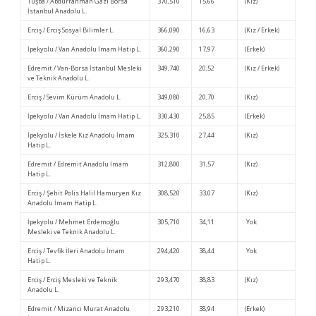
Tuşba / Abdurrahman Gazi Borsa
370,510
15,66
(Kız)
İstanbul Anadolu L.
Erciş / Erciş Sosyal Bilimler L.
366,090
16,63
(Kız / Erkek)
İpekyolu / Van Anadolu İmam Hatip L.
360,290
17,97
(Erkek)
Edremit / Van-Borsa İstanbul Mesleki
349,740
20,52
(Kız / Erkek)
ve Teknik Anadolu L.
Erciş / Sevim Kürüm Anadolu L.
349,080
20,70
(Kız)
İpekyolu / Van Anadolu İmam Hatip L.
330,430
25,85
(Erkek)
İpekyolu / İskele Kız Anadolu İmam
325,310
27,44
(Kız)
Hatip L.
Edremit / Edremit Anadolu İmam
312,800
31,57
(Kız)
Hatip L.
Erciş / Şehit Polis Halil Hamuryen Kız
308,520
33,07
(Kız)
Anadolu İmam Hatip L.
İpekyolu / Mehmet Erdemoğlu
305,710
34,11
Yok
Mesleki ve Teknik Anadolu L.
Erciş / Tevfik İleri Anadolu İmam
294,420
38,44
Yok
Hatip L.
Erciş / Erciş Mesleki ve Teknik
293,470
38,83
(Kız)
Anadolu L.
Edremit / Mizancı Murat Anadolu
293,210
38,94
(Erkek)