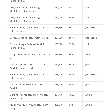
İmam Hatip L.
İpekyolu / Mehmet Erdemoğlu
283,410
43,12
Yok
Mesleki ve Teknik Anadolu L.
İpekyolu / Mehmet Erdemoğlu
269,470
49,69
Yok
Mesleki ve Teknik Anadolu L.
Edremit / Evliya Çelebi Mesleki ve
268,550
50,15
(Kız / Erkek)
Teknik Anadolu L.
Gevaş / Gevaş Anadolu İmam Hatip L.
267,960
50,45
(Kız / Erkek)
Tuşba / Hüseyin Çelik Kız Anadolu
263,420
52,80
Yok
İmam Hatip L.
Özalp / Özalp Kız Anadolu İmam Hatip
255,880
56,88
(Kız)
L.
Tuşba / Tuşba Şehit Ferhat Arslan
251,820
59,20
(Erkek)
Anadolu İmam Hatip L.
Edremit / Evliya Çelebi Mesleki ve
235,420
69,39
(Kız / Erkek)
Teknik Anadolu L.
Tuşba / Kalecik Mesleki ve Teknik
235,030
69,65
(Erkek)
Anadolu L.
Gürpınar / Şehit Haluk Varlı Anadolu
221,470
78,92
(Erkek)
İmam Hatip L.
Muradiye / Muradiye Anadolu İmam
208,610
87,51
(Erkek)
Hatip L.