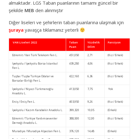
almaktadır. LGS Taban puanlarının tamamı güncel bir
şekilde
MEB
den alınmıştır
Diğer liseleri ve şehirlerin taban puanlarına ulaşmak için
şuraya
yavaşça tıklamanız yeterli
VAN Liseleri 2022
Taban
Yüzdelik
Pansiyon
Puan
Dilim
Edremit / Van Türk Telekom Fen L.
451,050
2,71
(Kız / Erkek)
İpekyolu / İpekyolu Borsa İstanbul
439,280
4,06
(Kız / Erkek)
Fen L.
Tuşba / Tuşba Türkiye Odalar ve
422,160
6,36
(Kız / Erkek)
Borsalar Birliği Fen L.
İpekyolu / Niyazi Türkmenoğlu
413,050
7,75
Yok
Anadolu L.
Erciş / Erciş Fen L.
403,950
9,26
(Kız / Erkek)
İpekyolu / Kazım Karabekir Anadolu L.
399,320
10,05
(Erkek)
Edremit / Türkiye Yardımsevenler
388,500
12,00
(Kız / Erkek)
Derneği Anadolu L.
Muradiye / Muradiye Alpaslan Fen L.
376,120
14,48
(Erkek)