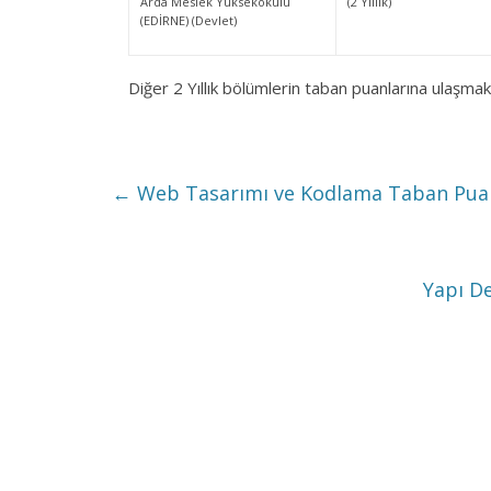
Arda Meslek Yüksekokulu
(2 Yıllık)
(EDİRNE) (Devlet)
Diğer 2 Yıllık bölümlerin taban puanlarına ulaşmak
←
Web Tasarımı ve Kodlama Taban Puanla
Yapı D