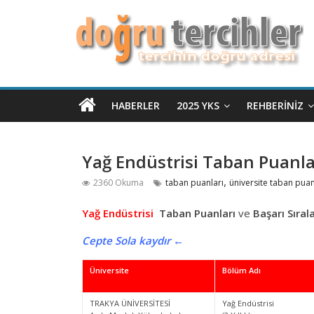
HABERLER
2025 YKS
REHBERINIZ
Yağ Endüstrisi Taban Puanlar
,
2360 Okuma
taban puanları
üniversite taban puan
Yağ Endüstrisi
Taban Puanları
ve
Başarı Sıral
Cepte Sola kaydır ←
Üniversite
Bölüm Adı
TRAKYA ÜNİVERSİTESİ
Yağ Endüstrisi