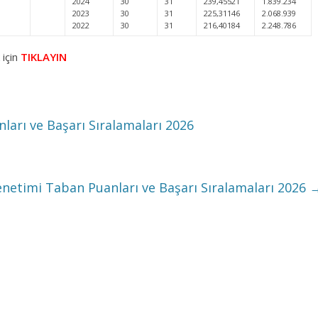
2024
30
31
239,45521
1.839.234
2023
30
31
225,31146
2.068.939
2022
30
31
216,40184
2.248.786
 için
TIKLAYIN
rı ve Başarı Sıralamaları 2026
enetimi Taban Puanları ve Başarı Sıralamaları 2026