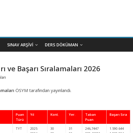
SINAV ARŞIVI
DERS DÖKÜMAN
ı ve Başarı Sıralamaları 2026
ları
amaları
ÖSYM tarafından yayınlandı.
Puan
Yıl
Kont.
Yer.
Taban
Başarı Sıra
Türü
Puan
TYT
2025
30
31
246,7447
1.590.644