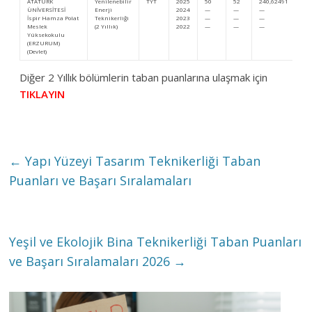
ATATÜRK
Yenilenebilir
TYT
2025
50
52
240,62491
1.
ÜNİVERSİTESİ
Enerji
2024
—
—
—
—
İspir Hamza Polat
Teknikerliği
2023
—
—
—
—
Meslek
(2 Yıllık)
2022
—
—
—
—
Yüksekokulu
(ERZURUM)
(Devlet)
Diğer 2 Yıllık bölümlerin taban puanlarına ulaşmak için
TIKLAYIN
←
Yapı Yüzeyi Tasarım Teknikerliği Taban
Puanları ve Başarı Sıralamaları
Yeşil ve Ekolojik Bina Teknikerliği Taban Puanları
ve Başarı Sıralamaları 2026
→