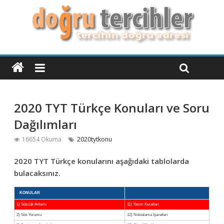
2020 TYT Türkçe Konuları ve Soru
Dağılımları
16654 Okuma
2020tytkonu
2020 TYT Türkçe konularını aşağıdaki tablolarda
bulacaksınız.
KONULAR
1) Sözcük Anlamı
11) Yazım Kuralları
2) Söz Yorumu
12) Noktalama İşaretleri