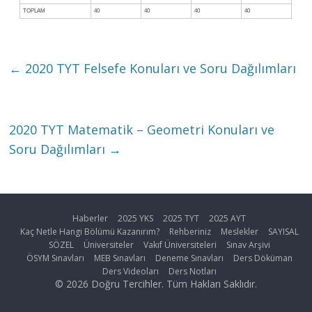
TOPLAM
40
40
40
40
←
2020 TYT Felsefe Konuları ve Soru Dağılımları
2020 TYT Matematik – Geometri Konuları ve
Soru Dağılımları
→
Haberler
2025 YKS
2025 TYT
2025 AYT
Kaç Netle Hangi Bölümü Kazanırım?
Rehberiniz
Meslekler
SAYISAL
SÖZEL
Üniversiteler
Vakıf Üniversiteleri
Sınav Arşivi
ÖSYM Sınavları
MEB Sınavları
Deneme Sınavları
Ders Döküman
Ders Videoları
Ders Notları
© 2026 Doğru Tercihler. Tüm Hakları Saklıdır.