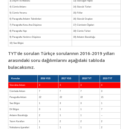
3) Deyim ve Atasözü
13) Sözcüğün Yapısı
4) Cümle Anlamı
14) Sözcük Türleri
5) Cümle Yorumu
15) Fiiller
6) Paragrafta Anlatım Tekniknleri
16) Sözcük Grupları
7) Paragrafta Konu-Ana Düşünce
17) Cümlenin Ögeleri
8) Paragrafta Yapı
18) Cümle Türleri
9) Paragrafta Yardımcı Düşünce
19) Anlatım Bozukluğu
10) Ses Bilgisi
TYT’de sorulan Türkçe sorularının 2016-2019 yılları
arasındaki soru dağılımlarını aşağıdaki tabloda
bulacaksınız.
Konular
2016 YGS
2017 YGS
2018 TYT
2019 TYT
Sözcükte Anlam
3
3
3
4
Cümlede Anlam
7
7
7
3
Paragrafta Anlam
22
22
22
21
Ses Bilgisi
1
3
3
1
Dil Bilgisi
3
1
1
7
Anlatım Bozukluğu
2
1
1
–
Yazım Kuralları
1
2
2
2
Noktalama İşaretleri
1
1
1
2