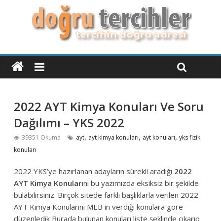
2022 AYT Kimya Konuları Ve Soru
Dağılımı – YKS 2022
,
,
,
39351 Okuma
ayt
ayt kimya konuları
ayt konuları
yks fizik
konuları
2022 YKS’ye hazırlanan adayların sürekli aradığı
2022
AYT Kimya Konuları
nı bu yazımızda eksiksiz bir şekilde
bulabilirsiniz. Birçok sitede farklı başlıklarla verilen 2022
AYT Kimya Konularını MEB in verdiği konulara göre
düzenledik Burada bulunan konuları liste şeklinde çıkarıp