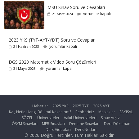
MSÜ Sınav Soru ve Cevapları
yorumlar kapalı
21 Mart 2024
2023 YKS (TYT-AYT-YDT) Soru ve Cevapları
yorumlar kapalı
21 Haziran 2023
DGS 2020 Matematik Video Soru Çözümleri
yorumlar kapalı
31 Mayıs 2023
Haberler
2025 YKS
2025 TYT
2025 AYT
Kaç Netle Hangi Bölümü Kazanırım?
Rehberiniz
Meslekler
SAYISAL
SÖZEL
Üniversiteler
Vakıf Üniversiteleri
Sınav Arşivi
ÖSYM Sınavları
MEB Sınavları
Deneme Sınavları
Ders Döküman
Ders Videoları
Ders Notları
© 2026 Doğru Tercihler. Tüm Hakları Saklıdır.