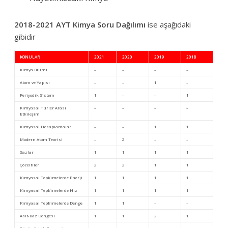
2018-2021 AYT Kimya Soru Dağılımı
ise aşağıdaki
gibidir
KONULAR
2021
2020
2019
2018
Kimya Bilimi
–
–
–
–
Atom ve Yapısı
–
–
1
–
Periyodik Sistem
1
–
–
1
Kimyasal Türler Arası
–
–
–
–
Etkileşim
Kimyasal Hesaplamalar
–
–
1
1
Modern Atom Teorisi
–
2
–
–
Gazlar
1
1
1
1
Çözeltiler
2
2
1
1
Kimyasal Tepkimelerde Enerji
1
1
1
1
Kimyasal Tepkimelerde Hız
1
1
1
1
Kimyasal Tepkimelerde Denge
1
1
–
–
Asit-Baz Dengesi
1
1
2
1