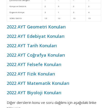
Çözünürlük Dengesi
–
–
–
–
Kimya ve Elektrik
2
3
2
2
Organik Kimya
3
1
3
4
SORU SAYISI
13
13
13
13
2022 AYT Geometri Konuları
2022 AYT Edebiyat Konuları
2022 AYT Tarih Konuları
2022 AYT Coğrafya Konuları
2022 AYT Felsefe Konuları
2022 AYT Fizik Konuları
2022 AYT Matematik Konuları
2022 AYT Biyoloji Konuları
Diğer derslerin konu ve soru dağılımı için aşağıdaki linke