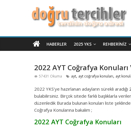
HABERLER
2025 YKS
REHBERINIZ
2022 AYT Coğrafya Konuları 
,
,
57431 Okuma
ayt
ayt coğrafya konuları
ayt konul
2022 YKS’ye hazırlanan adayların sürekli aradığı
2
bulabilirsiniz. Birçok sitede farklı başlıklarla v
düzenledik Burada bulunan konuları liste şeklinde 
Coğrafya Konularına bakalım ;
2022 AYT Coğrafya Konuları