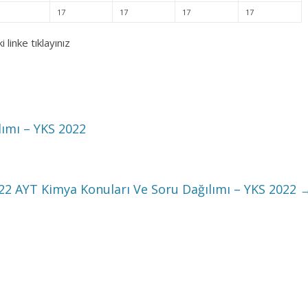
17
17
17
17
 linke tıklayınız
lımı – YKS 2022
22 AYT Kimya Konuları Ve Soru Dağılımı – YKS 2022