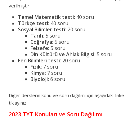
verilmiştir
Temel Matematik testi:
40 soru
Türkçe testi:
40 soru
Sosyal Bilimler testi:
20 soru
Tarih:
5 soru
Coğrafya:
5 soru
Felsefe:
5 soru
Din Kültürü ve Ahlak Bilgisi:
5 soru
Fen Bilimleri testi:
20 soru
Fizik:
7 soru
Kimya:
7 soru
Biyoloji:
6 soru
Diğer derslerin konu ve soru dağılımı için aşağıdaki linke
tıklayınız
2023 TYT Konuları ve Soru Dağılımı