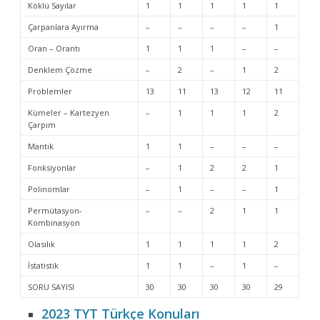
Köklü Sayılar
1
1
1
1
1
Çarpanlara Ayırma
–
–
–
–
1
Oran – Orantı
1
1
1
–
–
Denklem Çözme
–
2
–
1
2
Problemler
13
11
13
12
11
Kümeler – Kartezyen
–
1
1
1
2
Çarpım
Mantık
1
1
–
–
–
Fonksiyonlar
–
1
2
2
1
Polinomlar
–
1
–
–
1
Permütasyon-
–
–
2
1
1
Kombinasyon
Olasılık
1
1
1
1
2
İstatistik
1
1
–
1
–
SORU SAYISI
30
30
30
30
29
2023 TYT Türkçe Konuları