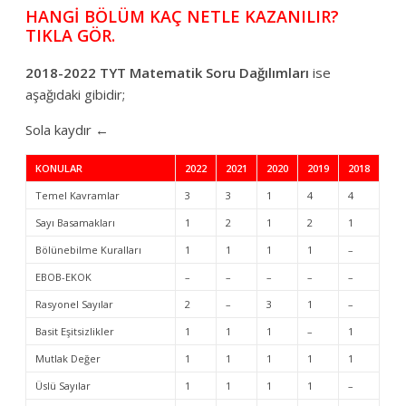
HANGİ BÖLÜM KAÇ NETLE KAZANILIR?
TIKLA GÖR.
2018-2022 TYT Matematik Soru Dağılımları
ise
aşağıdaki gibidir;
Sola kaydır ←
KONULAR
2022
2021
2020
2019
2018
Temel Kavramlar
3
3
1
4
4
Sayı Basamakları
1
2
1
2
1
Bölünebilme Kuralları
1
1
1
1
–
EBOB-EKOK
–
–
–
–
–
Rasyonel Sayılar
2
–
3
1
–
Basit Eşitsizlikler
1
1
1
–
1
Mutlak Değer
1
1
1
1
1
Üslü Sayılar
1
1
1
1
–