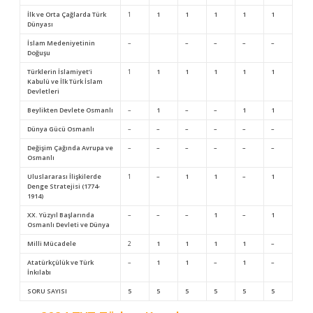
İlk ve Orta Çağlarda Türk
1
1
1
1
1
1
Dünyası
İslam Medeniyetinin
–
–
–
–
–
Doğuşu
Türklerin İslamiyet’i
1
1
1
1
1
1
Kabulü ve İlk Türk İslam
Devletleri
Beylikten Devlete Osmanlı
–
1
–
–
1
1
Dünya Gücü Osmanlı
–
–
–
–
–
–
Değişim Çağında Avrupa ve
–
–
–
–
–
–
Osmanlı
Uluslararası İlişkilerde
1
–
1
1
–
1
Denge Stratejisi (1774-
1914)
XX. Yüzyıl Başlarında
–
–
–
1
–
1
Osmanlı Devleti ve Dünya
Milli Mücadele
2
1
1
1
1
–
Atatürkçülük ve Türk
–
1
1
–
1
–
İnkılabı
SORU SAYISI
5
5
5
5
5
5