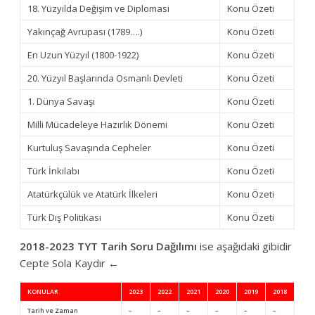
18. Yüzyılda Değişim ve Diplomasi
Konu Özeti
Yakınçağ Avrupası (1789….)
Konu Özeti
En Uzun Yüzyıl (1800-1922)
Konu Özeti
20. Yüzyıl Başlarında Osmanlı Devleti
Konu Özeti
1. Dünya Savaşı
Konu Özeti
Milli Mücadeleye Hazırlık Dönemi
Konu Özeti
Kurtuluş Savaşında Cepheler
Konu Özeti
Türk İnkılabı
Konu Özeti
Atatürkçülük ve Atatürk İlkeleri
Konu Özeti
Türk Dış Politikası
Konu Özeti
2018-2023 TYT Tarih Soru Dağılımı
ise aşağıdaki gibidir
Cepte Sola Kaydır ←
KONULAR
2023
2022
2021
2020
2019
2018
Tarih ve Zaman
–
–
–
–
–
–