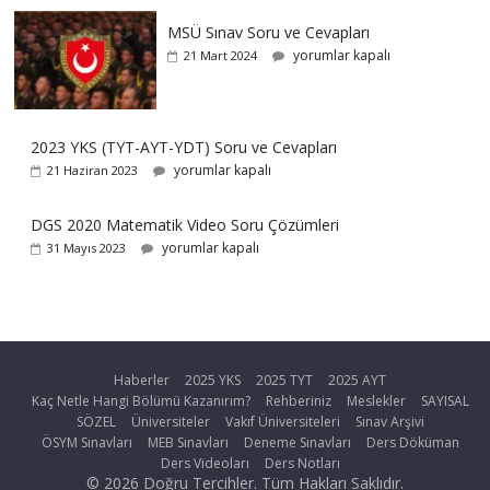
MSÜ Sınav Soru ve Cevapları
yorumlar kapalı
21 Mart 2024
2023 YKS (TYT-AYT-YDT) Soru ve Cevapları
yorumlar kapalı
21 Haziran 2023
DGS 2020 Matematik Video Soru Çözümleri
yorumlar kapalı
31 Mayıs 2023
Haberler
2025 YKS
2025 TYT
2025 AYT
Kaç Netle Hangi Bölümü Kazanırım?
Rehberiniz
Meslekler
SAYISAL
SÖZEL
Üniversiteler
Vakıf Üniversiteleri
Sınav Arşivi
ÖSYM Sınavları
MEB Sınavları
Deneme Sınavları
Ders Döküman
Ders Videoları
Ders Notları
© 2026 Doğru Tercihler. Tüm Hakları Saklıdır.