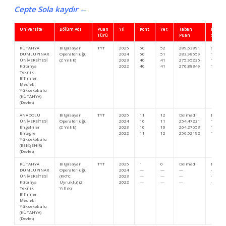
Cepte Sola kaydır ←
Üniversite
Bölüm Adı
Puan
Yıl
Kont.
Yer.
Taban
Başarı
Türü
Puan
Sıra
KÜTAHYA
Bilgisayar
TYT
2025
50
52
289,63891
980.83
DUMLUPINAR
Operatörlüğü
2024
50
51
283,98559
1.103.
ÜNİVERSİTESİ
(2 Yıllık)
2023
40
41
275,95235
1.202.
Kütahya
2022
40
41
270,88349
1.170.
Teknik
Bilimler
Meslek
Yüksekokulu
(KÜTAHYA)
(Devlet)
ANADOLU
Bilgisayar
TYT
2025
11
12
Dolmadı
Dolma
ÜNİVERSİTESİ
Operatörlüğü
2024
10
11
254,47231
1.575.
Engelliler
(2 Yıllık)
2023
10
10
264,27653
1.379.
Entegre
2022
11
12
256,52192
1.397.
Yüksekokulu
(ESKİŞEHİR)
(Devlet)
KÜTAHYA
Bilgisayar
TYT
2025
1
0
Dolmadı
Dolma
DUMLUPINAR
Operatörlüğü
2024
—
—
—
—
ÜNİVERSİTESİ
(KKTC
2023
—
—
—
—
Kütahya
Uyruklu) (2
2022
—
—
—
—
Teknik
Yıllık)
Bilimler
Meslek
Yüksekokulu
(KÜTAHYA)
(Devlet)