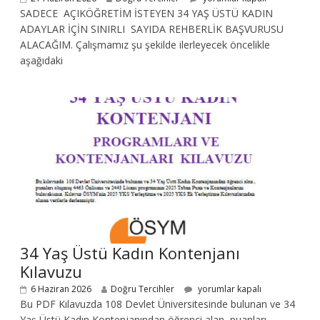
SADECE AÇIKÖĞRETİM İSTEYEN 34 YAŞ ÜSTÜ KADIN
ADAYLAR İÇİN SINIRLI SAYIDA REHBERLİK BAŞVURUSU
ALACAĞIM. Çalışmamız şu şekilde ilerleyecek öncelikle
aşağıdaki
34 Yaş Üstü Kadın Kontenjanı
Kılavuzu
6 Haziran 2026
Doğru Tercihler
yorumlar kapalı
Bu PDF Kılavuzda 108 Devlet Üniversitesinde bulunan ve 34
Yaş Üstü Kadın Kontenjanından öğrenci alan, puanları