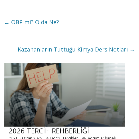
←
OBP mi? O da Ne?
Kazananların Tuttuğu Kimya Ders Notları
→
2026 TERCİH REHBERLİĞİ
21 Haziran 2026
Doğru Tercihler
yorumlar kapalı