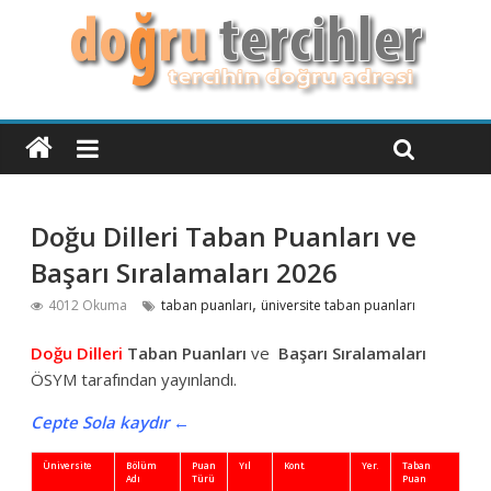
Doğu Dilleri Taban Puanları ve
Başarı Sıralamaları 2026
,
4012 Okuma
taban puanları
üniversite taban puanları
Doğu Dilleri
Taban Puanları
ve
Başarı Sıralamaları
ÖSYM tarafından yayınlandı.
Cepte Sola kaydır ←
Üniversite
Bölüm
Puan
Yıl
Kont.
Yer.
Taban
Baş
Adı
Türü
Puan
Sıra