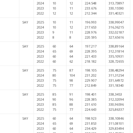
2024
10
12
224.548
313,73897
2023
10
11
233.676
330,15590
2022
12
12
212.344
331,40321
SAY
2025
10
11
196.993
338,99047
2024
10
12
217.653
316,36215
2023
9
11
228.976
332,02187
2022
8
8
220.595
327,65616
SAY
2025
60
64
197.217
338,89164
2024
65
69
228.395
312,31814
2023
60
64
221.433
335,10931
2022
60
62
218.182
328,72655
SAY
2025
75
87
198.105
338,48294
2024
80
104
231.202
311,31254
2023
75
98
229.907
331,64972
2022
75
77
212.849
331,18340
SAY
2025
85
91
198.401
338,3453
2024
90
96
228.385
312,32094
2023
85
88
231.610
330,96596
2022
75
77
224.643
325,86337
SAY
2025
60
64
198.923
338,10846
2024
65
69
231.853
311,08101
2023
60
64
234.429
329,83494