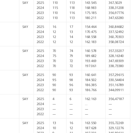
SAY
2025
110
113
143.545
367,5029
2024
115
118
168.983
338,31208
2023
110
116
175.185
356,97776
2022
110
113
180.211
347,63280
SAY
2025
16
17
154.464
360,84682
2024
12
13
170.475
337,52492
2023
12
14
168.558
360,70303
2022
12
12
162.183
358,08724
SAY
2025
70
74
160.578
357,33207
2024
75
79
189.682
328,16340
2023
70
72
193.469
347,69309
2022
70
72
197.061
338,73380
SAY
2025
90
93
160.641
357,29615
2024
95
98
184.502
330,54404
2023
90
96
186.385
351,16789
2022
90
93
186.766
344,09911
SAY
2025
4
6
162.163
356,47187
2024
—
—
…
—
2023
—
—
—
—
2022
—
—
—
—
SAY
2025
13
16
163.550
355,72269
2024
10
12
187.628
329,12276
2023
9
11
197.331
345,80611