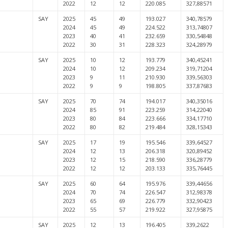
2022
12
12
220.085
327,88571
SAY
2025
45
49
193.027
340,78579
2024
45
49
224.522
313,74807
2023
40
41
232.659
330,54848
2022
30
31
228.323
324,28979
SAY
2025
10
12
193.779
340,45241
2024
10
12
209.234
319,71204
2023
9
11
210.930
339,56303
2022
9
9
198.805
337,87683
SAY
2025
70
74
194.017
340,35016
2024
85
91
223.259
314,22040
2023
80
84
223.666
334,17710
2022
80
82
219.484
328,15343
SAY
2025
17
19
195.546
339,64527
2024
12
13
206.318
320,89452
2023
12
15
218.590
336,28779
2022
12
12
203.133
335,76445
SAY
2025
60
64
195.976
339,44656
2024
70
74
226.547
312,98378
2023
65
69
226.779
332,90423
2022
55
57
219.922
327,95875
SAY
2025
12
13
196.405
339,2622