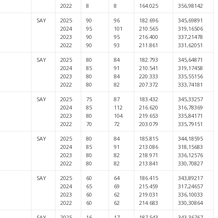
2022
8
8
164.025
356,98142
SAY
2025
90
96
182.696
345,69891
2024
95
101
210.565
319,16506
2023
90
95
216.400
337,21478
2022
90
93
211.861
331,62051
SAY
2025
80
84
182.793
345,64871
2024
85
91
210.541
319,17458
2023
80
84
220.333
335,55156
2022
80
82
207.372
333,74181
SAY
2025
75
87
183.432
345,33257
2024
85
112
216.620
316,78369
2023
80
104
219.653
335,84171
2022
70
72
203.079
335,79151
SAY
2025
80
84
185.815
344,18595
2024
85
91
213.086
318,15683
2023
80
82
218.971
336,12576
2022
80
82
213.841
330,70827
SAY
2025
60
64
186.415
343,89217
2024
65
69
215.459
317,24657
2023
60
62
219.031
336,10033
2022
60
62
214.683
330,30864
SAY
2025
16
17
187.543
343,36767