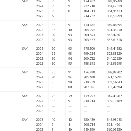
SAY
2025
7
9
174.432
349,95889
2024
7
9
222.210
314,62329
2023
7
8
184.913
351,91133
2022
6
6
214.232
330,50799
SAY
2025
85
91
174.636
349,84895
2024
95
101
205.296
321,33270
2023
90
93
204.573
342,42401
2022
90
93
203.467
335,61348
SAY
2025
90
93
175.500
349,41582
2024
95
98
199.234
323,88820
2023
90
96
200.732
344,20639
2022
90
93
188.995
342,89298
SAY
2025
85
91
176.498
348,89902
2024
90
96
205.698
321,15795
2023
85
90
210.939
339,56043
2022
85
88
207.886
333,48694
SAY
2025
75
79
179.297
347,43287
2024
85
91
210.714
319,10489
2023
—
—
—
—
2022
—
—
—
—
SAY
2025
10
12
180.189
346,98053
2024
9
11
205.714
321,14901
2023
8
10
169.599
360,09530