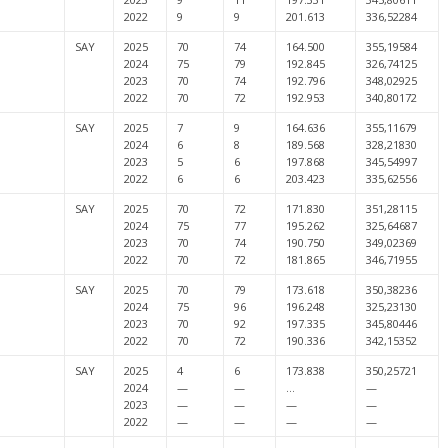
2022
9
9
201.613
336,52284
SAY
2025
70
74
164.500
355,19584
2024
75
79
192.845
326,74125
2023
70
74
192.796
348,02925
2022
70
72
192.953
340,80172
SAY
2025
7
9
164.636
355,11679
2024
6
8
189.568
328,21830
2023
5
6
197.868
345,54997
2022
6
6
203.423
335,62556
SAY
2025
70
72
171.830
351,28115
2024
75
77
195.262
325,64687
2023
70
74
190.750
349,02369
2022
70
72
181.865
346,71955
SAY
2025
70
79
173.618
350,38236
2024
75
96
196.248
325,23130
2023
70
92
197.335
345,80446
2022
70
72
190.336
342,15352
SAY
2025
4
6
173.838
350,25721
2024
—
—
…
—
2023
—
—
—
—
2022
—
—
—
—