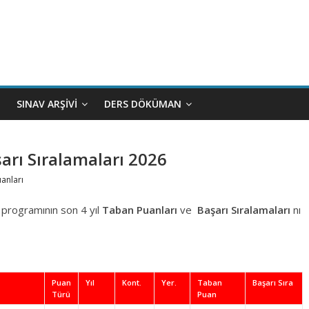
SINAV ARŞIVI
DERS DÖKÜMAN
arı Sıralamaları 2026
uanları
 programının son 4 yıl
Taban Puanları
ve
Başarı Sıralamaları
nı
Puan
Yıl
Kont.
Yer.
Taban
Başarı Sıra
Türü
Puan