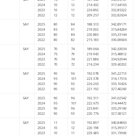
2024
10
12
214.432
317,64165
2023
10
11
226.892
332,85522
2022
12
12
209.257
332,82634
SAY
2025
80
84
188.513
342,89171
2024
85
91
219.002
315,84284
2023
80
84
220.883
335,33144
2022
80
82
215.183
330,08604
SAY
2025
70
74
189.064
342,63034
2024
75
79
219.943
315,48812
2023
70
74
221.886
334,92044
2022
70
72
216.234
329,60202
SAY
2025
90
96
192.078
341,22713
2024
95
101
223.378
314,17516
2023
90
93
226.265
333,10426
2022
90
93
221.192
327,40260
SAY
2025
90
96
192.511
341,02542
2024
95
101
222.675
314,44472
2023
90
96
225.841
333,29160
2022
90
93
220.776
327,58121
SAY
2025
11
13
192.897
340,84865
2024
10
12
220.198
315,39517
2023
10
11
229.685
331,73969