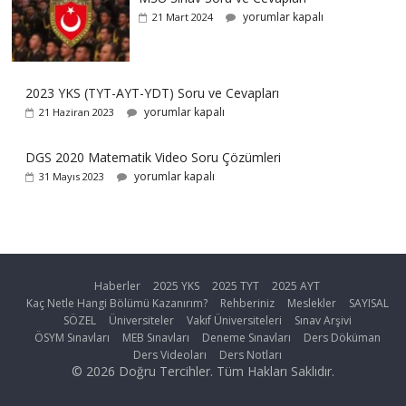
yorumlar kapalı
21 Mart 2024
2023 YKS (TYT-AYT-YDT) Soru ve Cevapları
yorumlar kapalı
21 Haziran 2023
DGS 2020 Matematik Video Soru Çözümleri
yorumlar kapalı
31 Mayıs 2023
Haberler
2025 YKS
2025 TYT
2025 AYT
Kaç Netle Hangi Bölümü Kazanırım?
Rehberiniz
Meslekler
SAYISAL
SÖZEL
Üniversiteler
Vakıf Üniversiteleri
Sınav Arşivi
ÖSYM Sınavları
MEB Sınavları
Deneme Sınavları
Ders Döküman
Ders Videoları
Ders Notları
© 2026 Doğru Tercihler. Tüm Hakları Saklıdır.