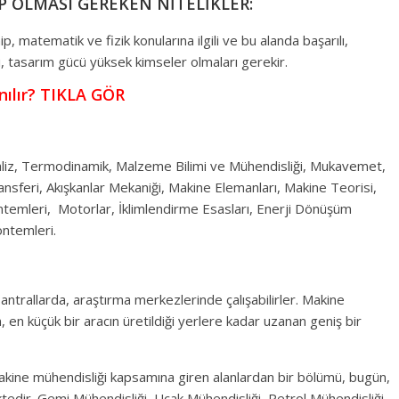
P OLMASI GEREKEN NİTELİKLER:
p, matematik ve fizik konularına ilgili ve bu alanda başarılı,
, tasarım gücü yüksek kimseler olmaları gerekir.
ılır? TIKLA GÖR
aliz, Termodinamik, Malzeme Bilimi ve Mühendisliği, Mukavemet,
ransferi, Akışkanlar Mekaniği, Makine Elemanları, Makine Teorisi,
ntemleri, Motorlar, İklimlendirme Esasları, Enerji Dönüşüm
öntemleri.
antrallarda, araştırma merkezlerinde çalışabilirler. Makine
 en küçük bir aracın üretildiği yerlere kadar uzanan geniş bir
akine mühendisliği kapsamına giren alanlardan bir bölümü, bugün,
edir. Gemi Mühendisliği, Uçak Mühendisliği, Petrol Mühendisliği