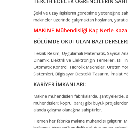
TERCİH EDECEK ÖĞRENCİLERİN SAHİ
Şekil ve uzay ilişkilerini görebilme yeteneğine sahi
makineler üzerinde çalışmaktan hoşlanan, yaratıcı
MAKİNE Mühendisliği Kaç Netle Kazan
BÖLÜMDE OKUTULAN BAZI DERSLER:
Teknik Resim, Uygulamalı Matematik, Sayısal An
Dinamik, Elektrik ve Elektroniğin Temelleri, Isı T
Otomatik Kontrol, Hidrolik Makineler, Üretim Yö
Sistemleri, Bilgisayar Destekli Tasarım, İmalat Y
KARİYER İMKANLARI:
Makine mühendisleri fabrikalarda, şantiyelerde, s
mühendisleri; köprü, baraj gibi büyük projelerden,
alanda çalışma olanağına sahiptirler.
Hemen her fabrika makine mühendisi çalıştırır. M
bağımsız birer mühendislik dalı durumuna gelmekt