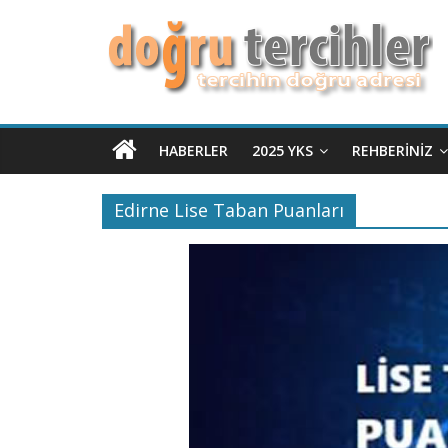
HABERLER
2025 YKS
REHBERINIZ
Edirne Lise Taban Puanları