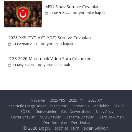
MSÜ Sınav Soru ve Cevapları
yorumlar kapalı
21 Mart 2024
2023 YKS (TYT-AYT-YDT) Soru ve Cevapları
yorumlar kapalı
21 Haziran 2023
DGS 2020 Matematik Video Soru Çözümleri
yorumlar kapalı
31 Mayıs 2023
Haberler
2025 YKS
2025 TYT
2025 AYT
Kaç Netle Hangi Bölümü Kazanırım?
Rehberiniz
Meslekler
SAYISAL
SÖZEL
Üniversiteler
Vakıf Üniversiteleri
Sınav Arşivi
ÖSYM Sınavları
MEB Sınavları
Deneme Sınavları
Ders Döküman
Ders Videoları
Ders Notları
© 2026 Doğru Tercihler. Tüm Hakları Saklıdır.