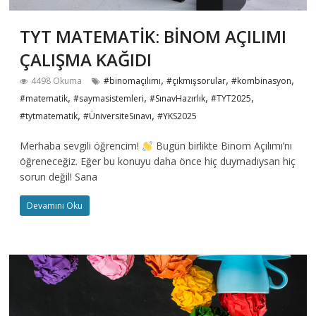
TYT MATEMATİK: BİNOM AÇILIMI
ÇALIŞMA KAĞIDI
,
,
,
4498 Okuma
#binomaçılımı
#çıkmışsorular
#kombinasyon
,
,
,
,
#matematik
#saymasistemleri
#SınavHazırlık
#TYT2025
,
,
#tytmatematik
#ÜniversiteSınavı
#YKS2025
Merhaba sevgili öğrencim!
Bugün birlikte Binom Açılımı’nı
öğreneceğiz. Eğer bu konuyu daha önce hiç duymadıysan hiç
sorun değil! Sana
Devamını Oku