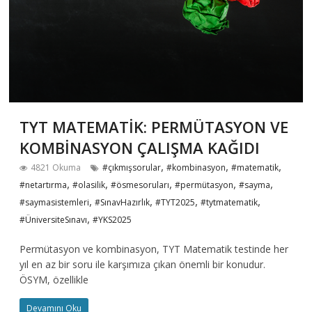
TYT MATEMATİK: PERMÜTASYON VE
KOMBİNASYON ÇALIŞMA KAĞIDI
,
,
,
4821 Okuma
#çıkmışsorular
#kombinasyon
#matematik
,
,
,
,
,
#netartırma
#olasilik
#ösmesoruları
#permütasyon
#sayma
,
,
,
,
#saymasistemleri
#SınavHazırlık
#TYT2025
#tytmatematik
,
#ÜniversiteSınavı
#YKS2025
Permütasyon ve kombinasyon, TYT Matematik testinde her
yıl en az bir soru ile karşımıza çıkan önemli bir konudur.
ÖSYM, özellikle
Devamını Oku