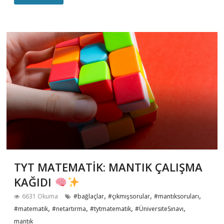
TYT MATEMATİK: MANTIK ÇALIŞMA
KAĞIDI
,
,
,
6631 Okuma
#bağlaçlar
#çıkmışsorular
#mantıksoruları
,
,
,
,
#matematik
#netartırma
#tytmatematik
#ÜniversiteSınavı
mantık