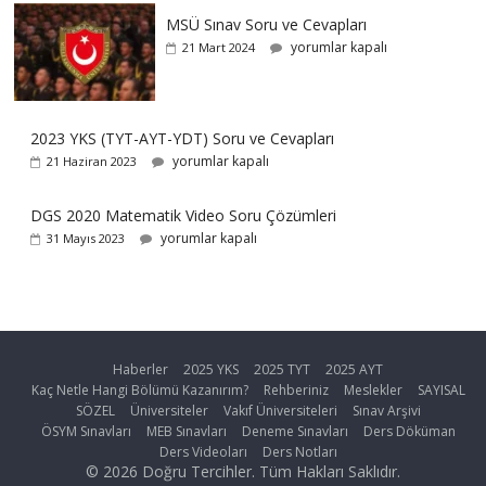
MSÜ Sınav Soru ve Cevapları
yorumlar kapalı
21 Mart 2024
2023 YKS (TYT-AYT-YDT) Soru ve Cevapları
yorumlar kapalı
21 Haziran 2023
DGS 2020 Matematik Video Soru Çözümleri
yorumlar kapalı
31 Mayıs 2023
Haberler
2025 YKS
2025 TYT
2025 AYT
Kaç Netle Hangi Bölümü Kazanırım?
Rehberiniz
Meslekler
SAYISAL
SÖZEL
Üniversiteler
Vakıf Üniversiteleri
Sınav Arşivi
ÖSYM Sınavları
MEB Sınavları
Deneme Sınavları
Ders Döküman
Ders Videoları
Ders Notları
© 2026 Doğru Tercihler. Tüm Hakları Saklıdır.