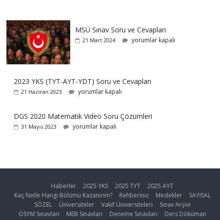
MSÜ Sınav Soru ve Cevapları
yorumlar kapalı
21 Mart 2024
2023 YKS (TYT-AYT-YDT) Soru ve Cevapları
yorumlar kapalı
21 Haziran 2023
DGS 2020 Matematik Video Soru Çözümleri
yorumlar kapalı
31 Mayıs 2023
Haberler
2025 YKS
2025 TYT
2025 AYT
Kaç Netle Hangi Bölümü Kazanırım?
Rehberiniz
Meslekler
SAYISAL
SÖZEL
Üniversiteler
Vakıf Üniversiteleri
Sınav Arşivi
ÖSYM Sınavları
MEB Sınavları
Deneme Sınavları
Ders Döküman