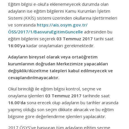
Eğitim bilgisi e-okul’a eklenemeyecek durumda olan
adayların ise eğitim bilgilerini Kamu Kurumları İşletim
Sistemi (KKİS) sistemi üzerinden okullarına işlettirmeleri
ve sonrasında
https://ais.osym.gov.tr/
ÖSS/2017/1/BasvuruEgitimGuncelle
adresinden bu
eğitim bilgilerini seçerek
03 Temmuz 2017
tarihi saat
16:00’ya
kadar onaylamaları gerekmektedir.
Adayların bireysel olarak veya ortaöğretim
kurumlarının doğrudan Merkezimize yapacakları
değişiklik/düzeltme talepleri kabul edilmeyecek ve
cevaplandırılmayacaktır.
Okul birinciliği ile eğitim bilgisi kontrol, seçme ve
onaylama işlemleri
03 Temmuz
2017
tarihinde saat
16.00’da
sona erecek olup adayların bu tarihler arasında
yapmış olduğu son seçim dikkate alınacak ve bu eğitim
bilgisine göre değerlendirme işlemleri yapılacaktır.
2017 ÖSYS’ye başvuran tüm adayların eğitim seçme