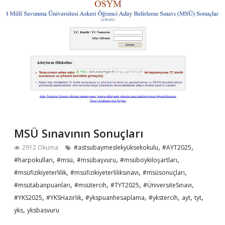
MSÜ Sınavının Sonuçları
,
,
2912 Okuma
#astsubaymeslekyüksekokulu
#AYT2025
,
,
,
,
#harpokulları
#msü
#msübaşvuru
#msüboykiloşartları
,
,
,
#msüfizikiyeterlilik
#msüfizikiyeterliliksınavı
#msüsonuçları
,
,
,
,
#msütabanpuanları
#msütercih
#TYT2025
#ÜniversiteSınavı
,
,
,
,
,
,
#YKS2025
#YKSHazırlık
#ykspuanhesaplama
#ykstercih
ayt
tyt
,
yks
yksbasvuru