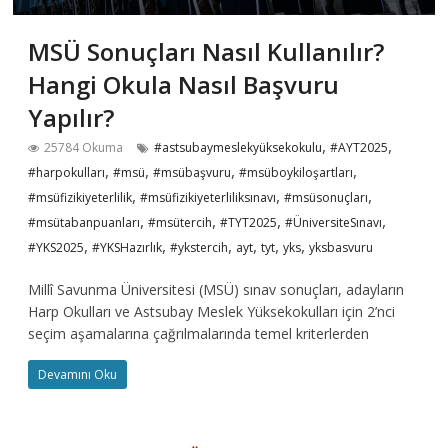
MSÜ Sonuçları Nasıl Kullanılır?
Hangi Okula Nasıl Başvuru
Yapılır?
,
,
25784 Okuma
#astsubaymeslekyüksekokulu
#AYT2025
,
,
,
,
#harpokulları
#msü
#msübaşvuru
#msüboykiloşartları
,
,
,
#msüfizikiyeterlilik
#msüfizikiyeterliliksınavı
#msüsonuçları
,
,
,
,
#msütabanpuanları
#msütercih
#TYT2025
#ÜniversiteSınavı
,
,
,
,
,
,
#YKS2025
#YKSHazırlık
#ykstercih
ayt
tyt
yks
yksbasvuru
Millî Savunma Üniversitesi (MSÜ) sınav sonuçları, adayların
Harp Okulları ve Astsubay Meslek Yüksekokulları için 2’nci
seçim aşamalarına çağrılmalarında temel kriterlerden
Devamını Oku