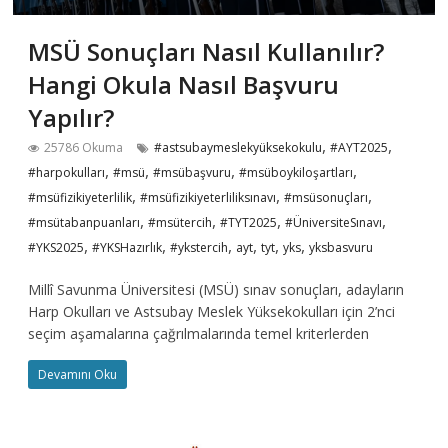
MSÜ Sonuçları Nasıl Kullanılır?
Hangi Okula Nasıl Başvuru
Yapılır?
,
,
25786 Okuma
#astsubaymeslekyüksekokulu
#AYT2025
,
,
,
,
#harpokulları
#msü
#msübaşvuru
#msüboykiloşartları
,
,
,
#msüfizikiyeterlilik
#msüfizikiyeterliliksınavı
#msüsonuçları
,
,
,
,
#msütabanpuanları
#msütercih
#TYT2025
#ÜniversiteSınavı
,
,
,
,
,
,
#YKS2025
#YKSHazırlık
#ykstercih
ayt
tyt
yks
yksbasvuru
Millî Savunma Üniversitesi (MSÜ) sınav sonuçları, adayların
Harp Okulları ve Astsubay Meslek Yüksekokulları için 2’nci
seçim aşamalarına çağrılmalarında temel kriterlerden
Devamını Oku