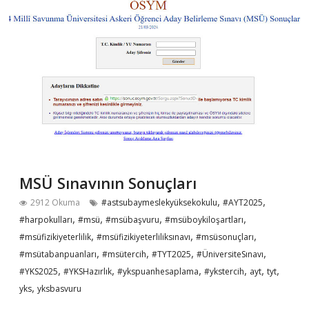
MSÜ Sınavının Sonuçları
,
,
2912 Okuma
#astsubaymeslekyüksekokulu
#AYT2025
,
,
,
,
#harpokulları
#msü
#msübaşvuru
#msüboykiloşartları
,
,
,
#msüfizikiyeterlilik
#msüfizikiyeterliliksınavı
#msüsonuçları
,
,
,
,
#msütabanpuanları
#msütercih
#TYT2025
#ÜniversiteSınavı
,
,
,
,
,
,
#YKS2025
#YKSHazırlık
#ykspuanhesaplama
#ykstercih
ayt
tyt
,
yks
yksbasvuru