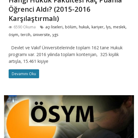
Öğrenci Aldı? (2015-2016
Karşılaştırmalı)
,
,
,
,
,
,
6590 Okuma
açı liseleri
bölüm
hukuk
kariyer
lys
meslek
,
,
,
ösym
tercih
üniversite
ygs
Devlet ve Vakıf Üniversitelerinde toplam 162 tane Hukuk
programı var. 2016 yılında toplam kontenjan, 325 kişilik
artışla, 15.461 kişiye
Devamını Oku