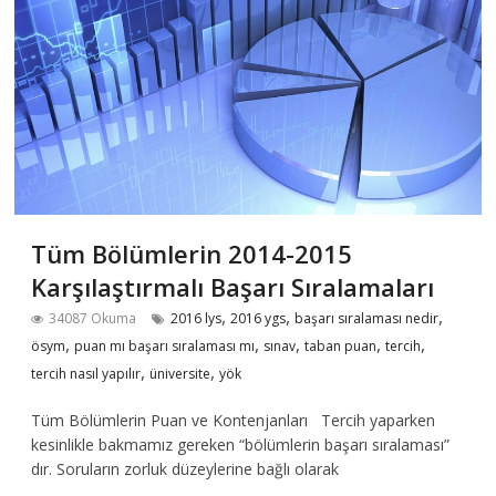
Tüm Bölümlerin 2014-2015
Karşılaştırmalı Başarı Sıralamaları
,
,
,
34087 Okuma
2016 lys
2016 ygs
başarı sıralaması nedir
,
,
,
,
,
ösym
puan mı başarı sıralaması mı
sınav
taban puan
tercih
,
,
tercih nasıl yapılır
üniversite
yök
Tüm Bölümlerin Puan ve Kontenjanları Tercih yaparken
kesinlikle bakmamız gereken “bölümlerin başarı sıralaması”
dır. Soruların zorluk düzeylerine bağlı olarak