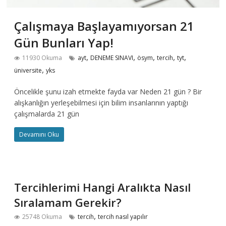
Çalışmaya Başlayamıyorsan 21
Gün Bunları Yap!
,
,
,
,
,
11930 Okuma
ayt
DENEME SINAVI
ösym
tercih
tyt
,
üniversite
yks
Öncelikle şunu izah etmekte fayda var Neden 21 gün ? Bir
alışkanlığın yerleşebilmesi için bilim insanlarının yaptığı
çalışmalarda 21 gün
Devamını Oku
Tercihlerimi Hangi Aralıkta Nasıl
Sıralamam Gerekir?
,
25748 Okuma
tercih
tercih nasıl yapılır