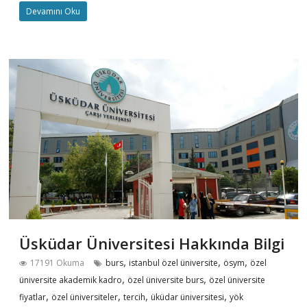
Devamını Oku
Üsküdar Üniversitesi Hakkında Bilgi
,
,
,
17191 Okuma
burs
istanbul özel üniversite
ösym
özel
,
,
üniversite akademik kadro
özel üniversite burs
özel üniversite
,
,
,
,
fiyatlar
özel üniversiteler
tercih
üküdar üniversitesi
yök