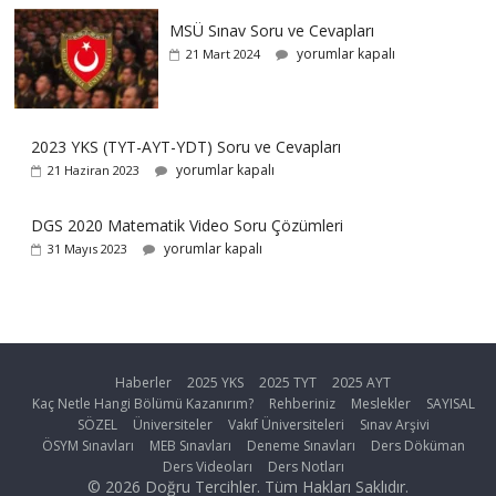
MSÜ Sınav Soru ve Cevapları
yorumlar kapalı
21 Mart 2024
2023 YKS (TYT-AYT-YDT) Soru ve Cevapları
yorumlar kapalı
21 Haziran 2023
DGS 2020 Matematik Video Soru Çözümleri
yorumlar kapalı
31 Mayıs 2023
Haberler
2025 YKS
2025 TYT
2025 AYT
Kaç Netle Hangi Bölümü Kazanırım?
Rehberiniz
Meslekler
SAYISAL
SÖZEL
Üniversiteler
Vakıf Üniversiteleri
Sınav Arşivi
ÖSYM Sınavları
MEB Sınavları
Deneme Sınavları
Ders Döküman
Ders Videoları
Ders Notları
© 2026 Doğru Tercihler. Tüm Hakları Saklıdır.