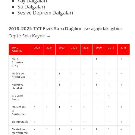
Yay Dalgaları
Su Dalgaları
Ses ve Deprem Dalgaları
2018-2025 TYT Fizik Soru Dağılımı
ise aşağıdaki gibidir
Cepte Sola Kaydır ←
SORU
2025
2024
2023
2022
2021
2020
2019
2018
DAĞILIMI
Fizik
–
–
–
–
–
1
–
1
Bilimine
Giriş
Madde Ve
1
1
1
1
1
–
1
–
Özellikleri
Kuvvet ve
1
1
1
1
1
1
1
1
Hareket
İş, Güç ve
–
–
–
–
–
–
1
–
Enerji
Isı, Sıcaklık
1
1
1
1
1
–
1
1
ve
Genleşme
Elektrostatik
1
–
–
1
–
–
–
1
Elektrik ve
–
1
2
–
1
1
1
–
Manyetizma