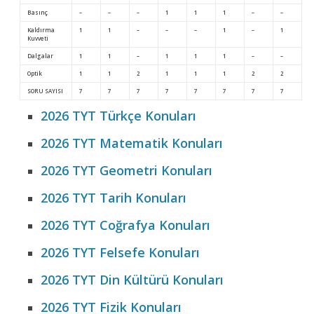
Basınç
–
–
–
1
1
1
–
–
Kaldırma
1
1
–
–
–
1
–
1
Kuvveti
Dalgalar
1
1
–
1
1
1
–
–
Optik
1
1
2
1
1
1
2
2
SORU SAYISI
7
7
7
7
7
7
7
7
2026 TYT Türkçe Konuları
2026 TYT Matematik Konuları
2026 TYT Geometri Konuları
2026 TYT Tarih Konuları
2026 TYT Coğrafya Konuları
2026 TYT Felsefe Konuları
2026 TYT Din Kültürü Konuları
2026 TYT Fizik Konuları